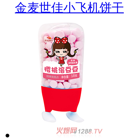
金麦世佳小飞机饼干