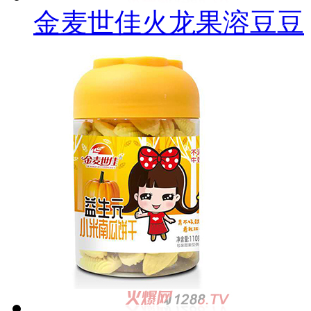
金麦世佳火龙果溶豆豆