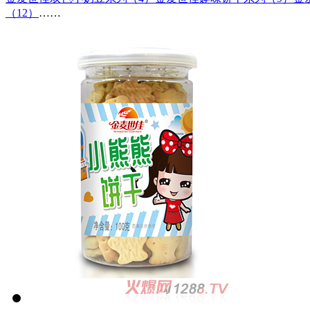
（12）
……