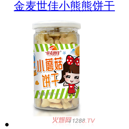
金麦世佳小熊熊饼干