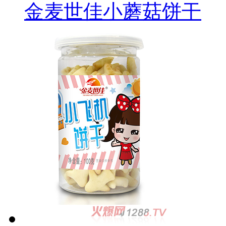
金麦世佳小蘑菇饼干