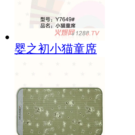
婴之初小猫童席