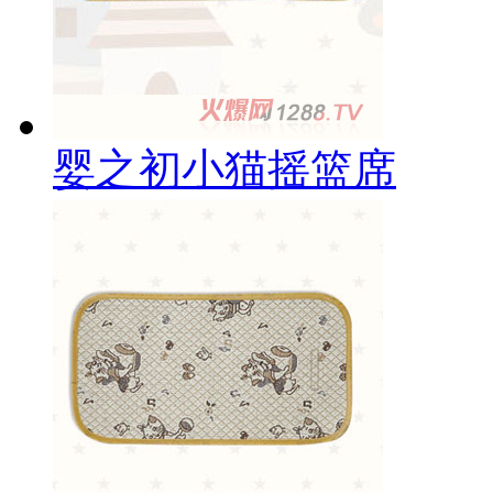
婴之初小猫摇篮席