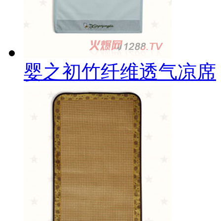
婴之初竹纤维透气凉席