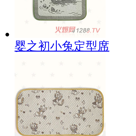
婴之初小兔定型席