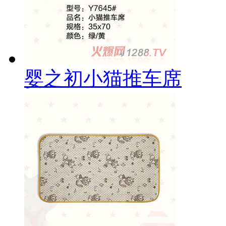
婴之初小猫推车席