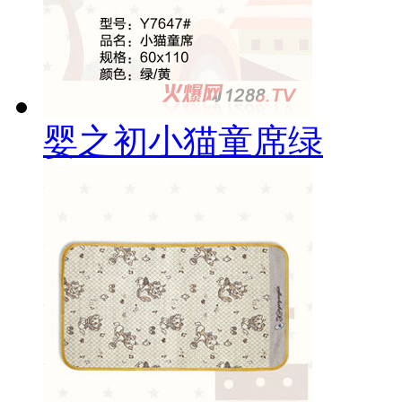
婴之初小猫童席绿