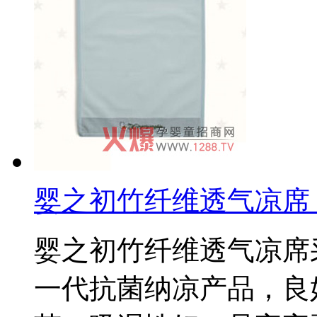
婴之初竹纤维透气凉席
婴之初竹纤维透气凉席
一代抗菌纳凉产品，良