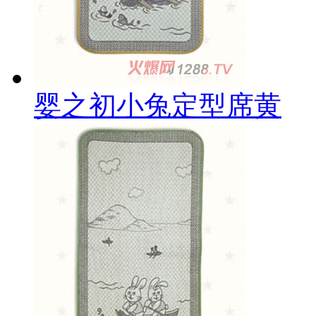
婴之初小兔定型席黄