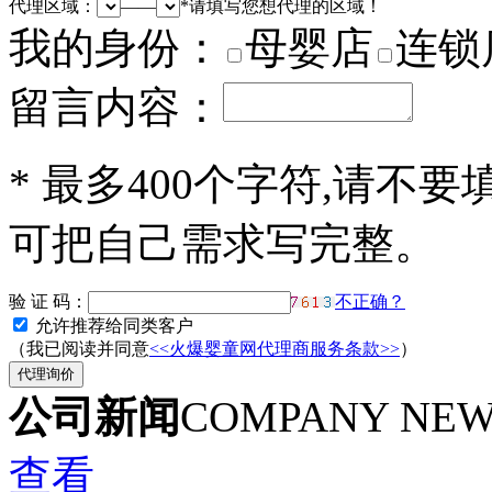
代理区域：
——
*
请填写您想代理的区域！
我的身份：
母婴店
连锁
留言内容：
*
最多400个字符,请不要
可把自己需求写完整。
验 证 码：
不正确？
允许推荐给同类客户
（我已阅读并同意
<<火爆婴童网代理商服务条款>>
）
公司新闻
COMPANY NE
查看