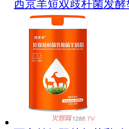
西京羊短双歧杆菌发酵