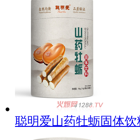
聪明爱山药牡蛎固体饮