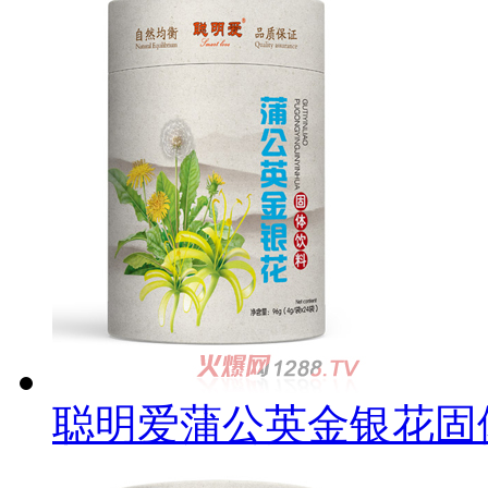
聪明爱蒲公英金银花固