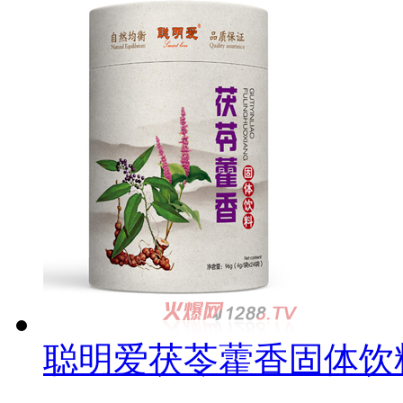
聪明爱茯苓藿香固体饮