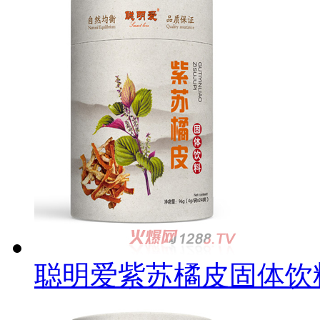
聪明爱紫苏橘皮固体饮