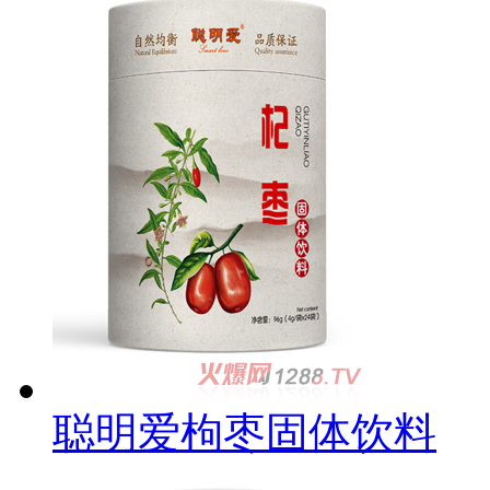
聪明爱枸枣固体饮料