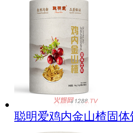
聪明爱鸡内金山楂固体