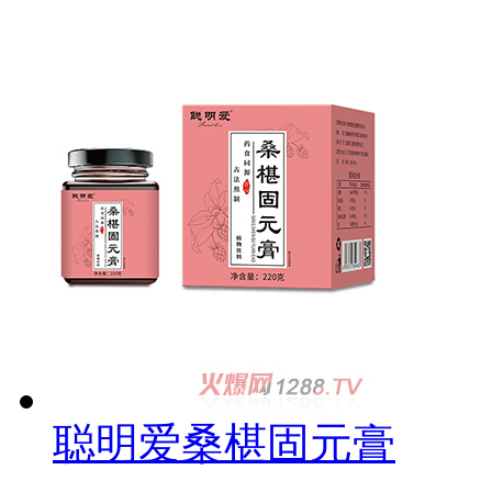
聪明爱桑椹固元膏