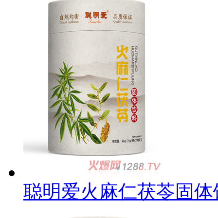
聪明爱火麻仁茯苓固体