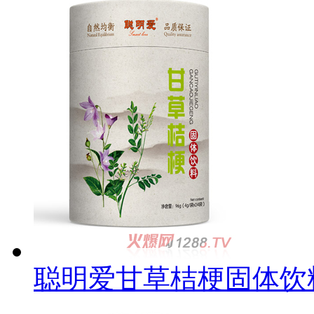
聪明爱甘草桔梗固体饮