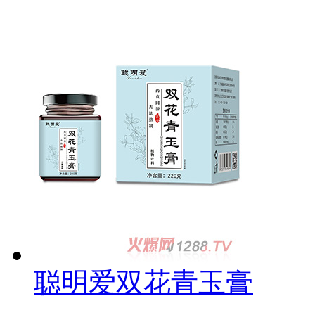
聪明爱双花青玉膏