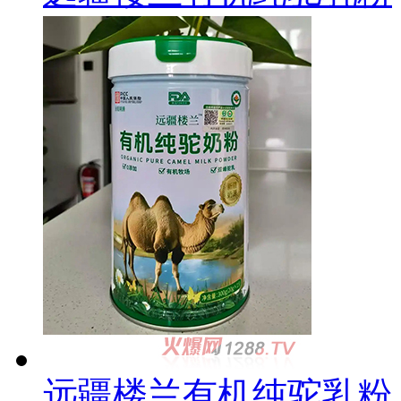
远疆楼兰有机纯驼乳粉