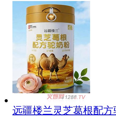
远疆楼兰灵芝葛根配方