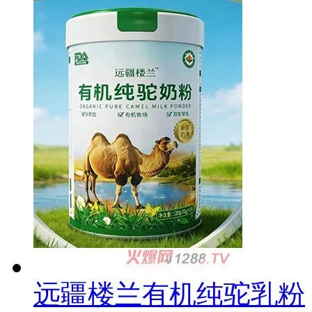
远疆楼兰有机纯驼乳粉