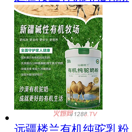
远疆楼兰有机纯驼乳粉