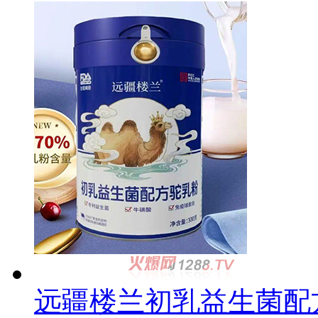
远疆楼兰初乳益生菌配