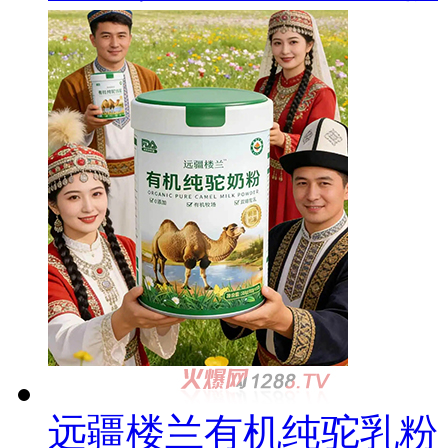
远疆楼兰有机纯驼乳粉