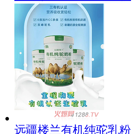
远疆楼兰有机纯驼乳粉