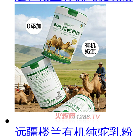
远疆楼兰有机纯驼乳粉