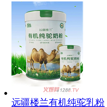
远疆楼兰有机纯驼乳粉