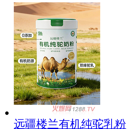
远疆楼兰有机纯驼乳粉