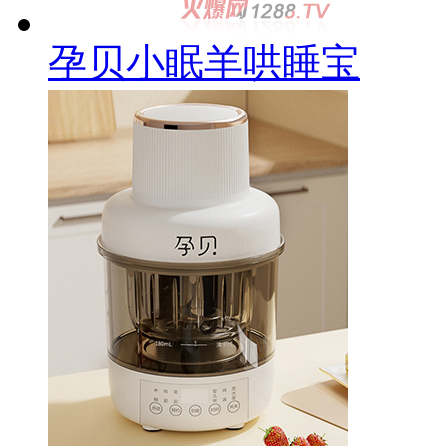
孕贝小眠羊哄睡宝