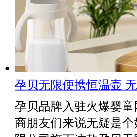
孕贝无限便携恒温壶 无
孕贝品牌入驻火爆婴童
商朋友们来说无疑是个