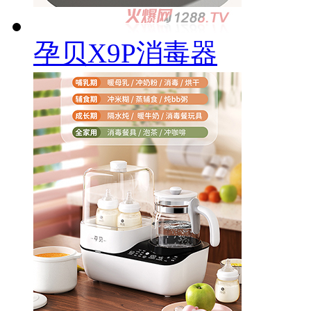
孕贝X9P消毒器