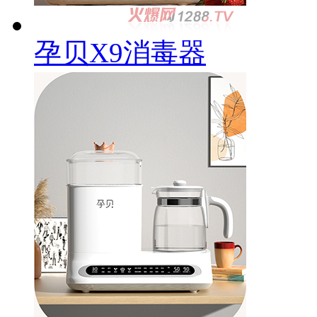
孕贝X9消毒器