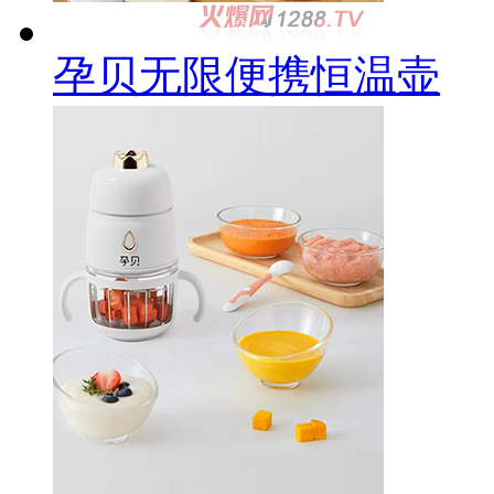
孕贝无限便携恒温壶