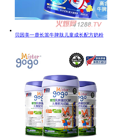
贝因美一鹿长篙牛脾肽儿童成长配方奶粉