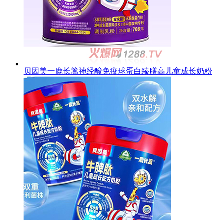
贝因美一鹿长篙神经酸免疫球蛋白臻膳高儿童成长奶粉