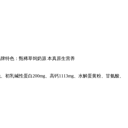
品牌特色：甄稀草饲奶源 本真原生营养
g、初乳碱性蛋白200mg、高钙1113mg、水解蛋黄粉、甘氨酸、