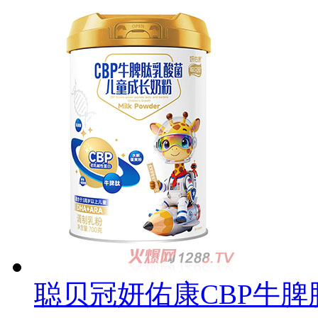
聪贝冠妍佑康CBP牛