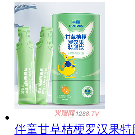
伴童甘草桔梗罗汉果特