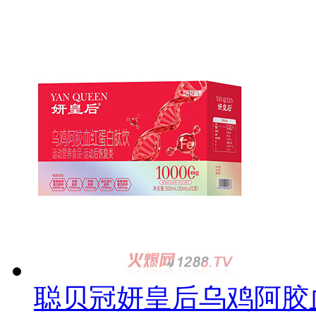
聪贝冠妍皇后乌鸡阿胶