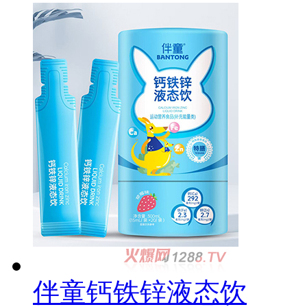
伴童钙铁锌液态饮