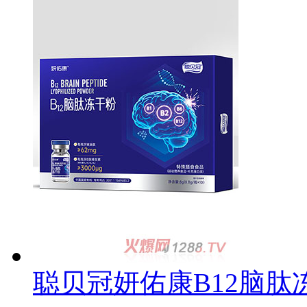
聪贝冠妍佑康B12脑肽