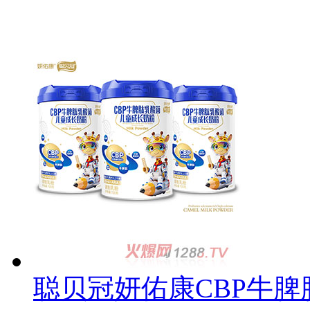
聪贝冠妍佑康CBP牛