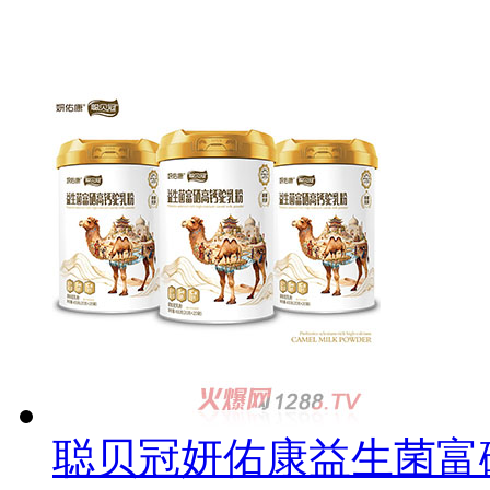
聪贝冠妍佑康益生菌富