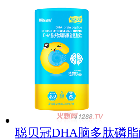
聪贝冠DHA脑多肽磷