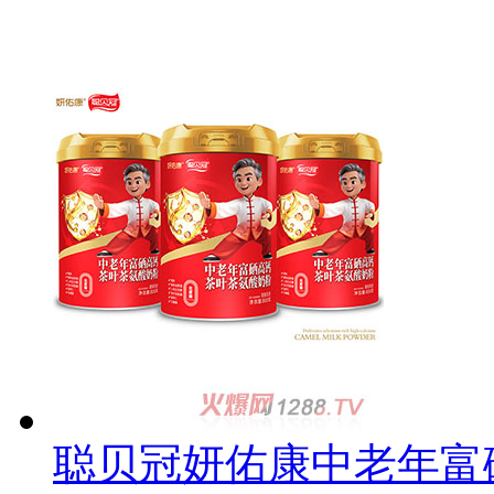
聪贝冠妍佑康中老年富