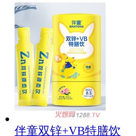
伴童双锌+VB特膳饮