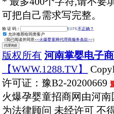
*
最多400个字符,请不要
可把自己需求写完整。
验 证 码：
不正确？
允许推荐给同类客户
（我已阅读并同意
<<火爆婴童网代理商服务条款>>
）
版权所有
河南掌婴电子商
【WWW.1288.TV】
CopyR
许可证：豫B2-20200669
火爆孕婴童招商网由河南
为法律顾问 未经许可 不得