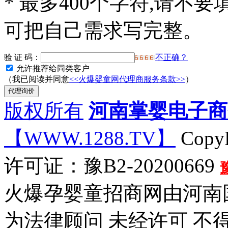
*
最多400个字符,请不要
可把自己需求写完整。
验 证 码：
不正确？
允许推荐给同类客户
（我已阅读并同意
<<火爆婴童网代理商服务条款>>
）
版权所有
河南掌婴电子商
【WWW.1288.TV】
CopyR
许可证：豫B2-20200669
火爆孕婴童招商网由河南
为法律顾问 未经许可 不得