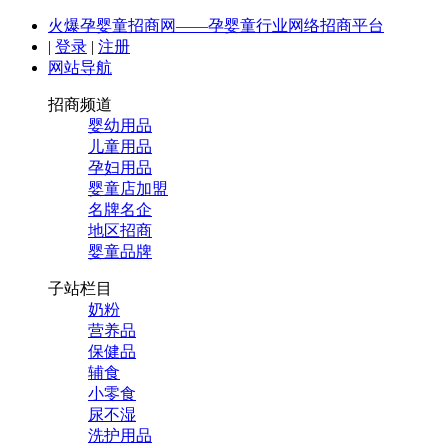
火爆孕婴童招商网——孕婴童行业网络招商平台
|
登录
|
注册
网站导航
招商频道
婴幼用品
儿童用品
孕妇用品
婴童店加盟
名牌名企
地区招商
婴童品牌
子站栏目
奶粉
营养品
保健品
辅食
小零食
尿不湿
洗护用品