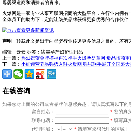
母婴渠道商和消费者的青睐。
火爆网是一家专业从事互联网招商的大型平台，在行业内拥有
全体员工的助力下，定能让柒美品牌获得更多优秀的合作伙伴
声明
：转载此文是出于向母婴行业传递更多信息之目的。若有来源
编辑：云云
标签：柒美孕产妇护理用品
上一篇：
热烈祝贺金牌搭档再次携手火爆孕婴童网 爆品招商重
下一篇：
小红罐营养品强势入驻火爆网 强强联手展开全国盛大
在线咨询
如果您对上面的公司或者品牌信息感兴趣，请认真填写以下的意
留言姓名：
*
您的真
联系电话：
*
填写真
代理区域：
--
*
请填写您想代理的区域！