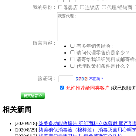
我的身份：
母婴店
连锁店
代理/经销商
留言内容：
有多年销售经验；
请问代理零售价是多少？
请寄给我详细资料或邮寄样
代理政策和条件是什么？
验证码：
不正确？
允许推荐给同类客户
(我已阅读
相关新闻
[2020/9/18]
·
柒美多功能收腹带 纤维面料立体剪裁 顺产剖
[2020/8/29]
·
柒美碘伏消毒液（棉棒装） 消毒灭菌用心呵