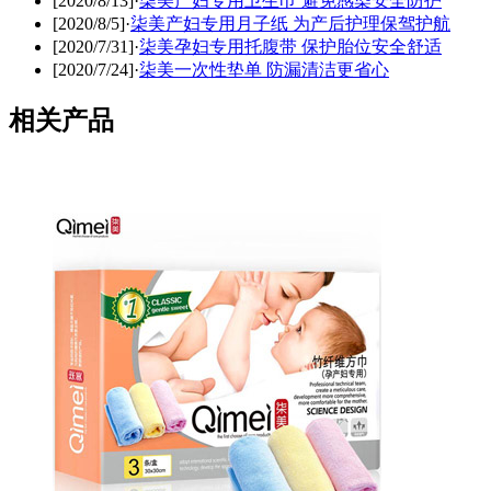
[2020/8/13]
·
柒美产妇专用卫生巾 避免感染安全防护
[2020/8/5]
·
柒美产妇专用月子纸 为产后护理保驾护航
[2020/7/31]
·
柒美孕妇专用托腹带 保护胎位安全舒适
[2020/7/24]
·
柒美一次性垫单 防漏清洁更省心
相关产品