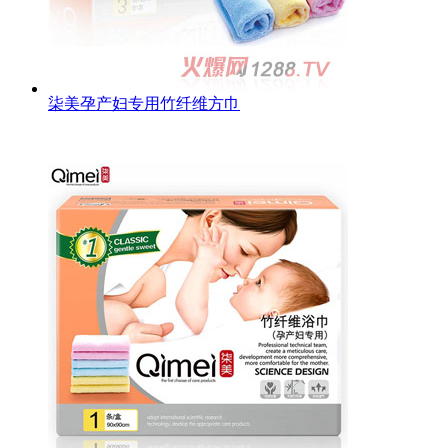
柒美孕产妇专用竹纤维方巾