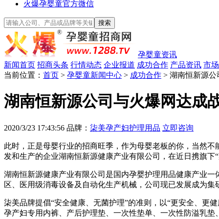
火爆孕婴童官方微信
孕婴童资讯
新闻首页
招商头条
行情动态
企业报道
成功合作
产品资讯
市场
当前位置：
首页
>
孕婴童新闻中心
>
成功合作
> 湖南恒新源
湖南恒新源公司与火爆网达成战
2020/3/23 17:43:56
品牌：
柒美孕产妇护理用品
立即咨询
此时，正是母婴行业的招商旺季，作为母婴老板的你，当然不
发和生产的企业湖南恒新源健康产业有限公司，在近日携旗下“
湖南恒新源健康产业有限公司是国内孕婴护理用品健康产业一
区、医用级消毒设备及自动化生产机械，公司现已发展成为集
柒美品牌提倡“安全健康、无菌护理”的准则，以“更安全、更
孕产妇专用内裤、产后护理垫、一次性垫单、一次性防溢乳垫