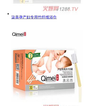
柒美孕产妇专用竹纤维浴巾