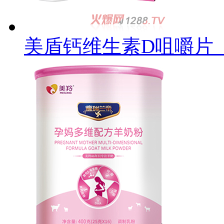
美盾钙维生素D咀嚼片