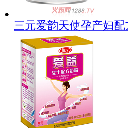
三元爱韵天使孕产妇配