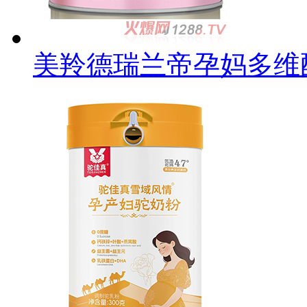
美羚德瑞兰帝孕妈多维