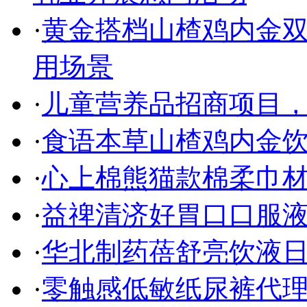
·
黄金搭档山楂鸡内金双
用场景
·
儿童营养品招商项目
·
食语本草山楂鸡内金饮
·
心上棉熊猫款棉柔巾
·
益禆清济好胃口口服液
·
华北制药蓓舒亮饮液
·
零触感低敏纸尿裤代理