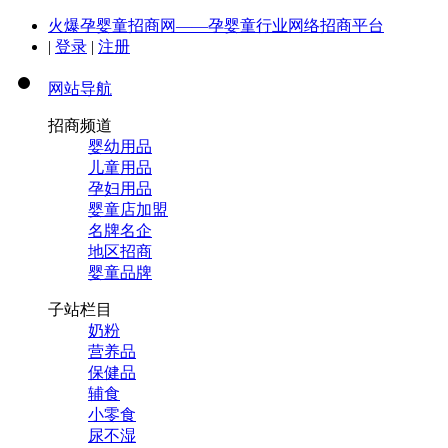
火爆孕婴童招商网——孕婴童行业网络招商平台
|
登录
|
注册
网站导航
招商频道
婴幼用品
儿童用品
孕妇用品
婴童店加盟
名牌名企
地区招商
婴童品牌
子站栏目
奶粉
营养品
保健品
辅食
小零食
尿不湿