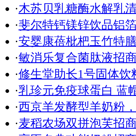
·
木苏贝乳糖酶水解乳清
·
斐尔特钙镁锌饮品铝箔
·
安婴康蓓枇杷玉竹特膳
·
敏消乐复合菌肽液招
·
修生堂助长1号固体饮
·
乳珍元免疫球蛋白 蓝
·
西京羊发酵型羊奶粉
·
麦稻农场双拼泡芙招