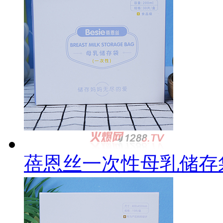
蓓恩丝一次性母乳储存