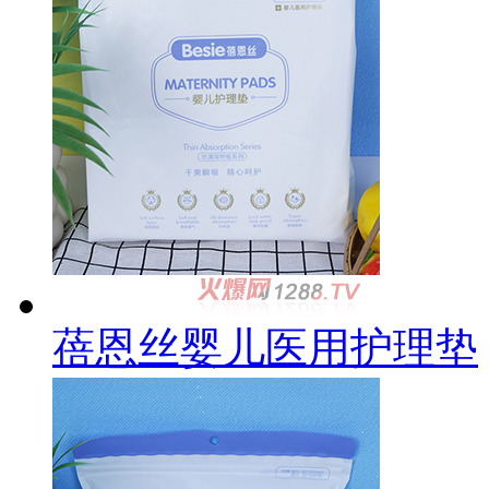
蓓恩丝婴儿医用护理垫