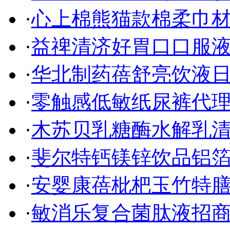
·
心上棉熊猫款棉柔巾
·
益禆清济好胃口口服液
·
华北制药蓓舒亮饮液
·
零触感低敏纸尿裤代理
·
木苏贝乳糖酶水解乳清
·
斐尔特钙镁锌饮品铝箔
·
安婴康蓓枇杷玉竹特膳
·
敏消乐复合菌肽液招