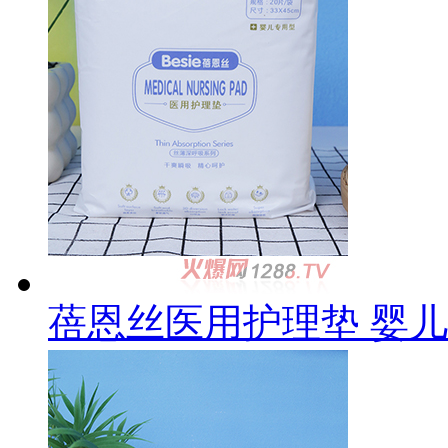
蓓恩丝医用护理垫 婴