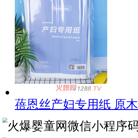
蓓恩丝产妇专用纸 原木