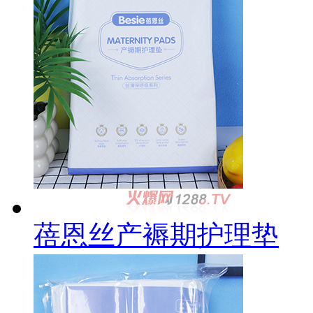
蓓恩丝产褥期护理垫