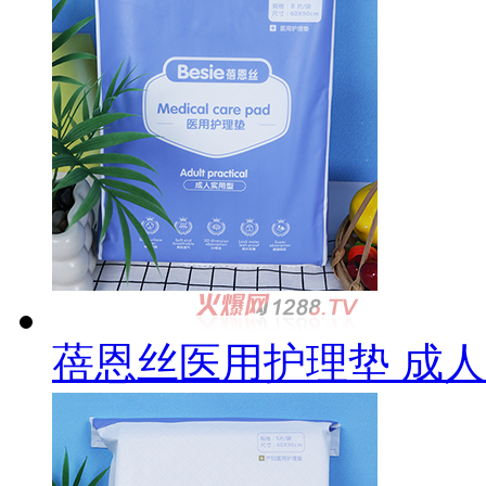
蓓恩丝医用护理垫 成