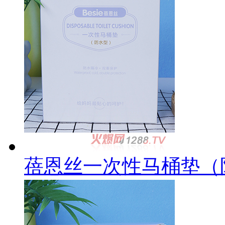
蓓恩丝一次性马桶垫（