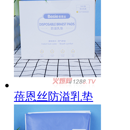
蓓恩丝防溢乳垫