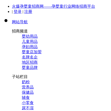
火爆孕婴童招商网——孕婴童行业网络招商平台
|
登录
|
注册
网站导航
招商频道
婴幼用品
儿童用品
孕妇用品
婴童店加盟
名牌名企
地区招商
婴童品牌
子站栏目
奶粉
营养品
保健品
辅食
小零食
尿不湿