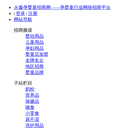
火爆孕婴童招商网——孕婴童行业网络招商平台
|
登录
|
注册
网站导航
招商频道
婴幼用品
儿童用品
孕妇用品
婴童店加盟
名牌名企
地区招商
婴童品牌
子站栏目
奶粉
营养品
保健品
辅食
小零食
尿不湿
洗护用品