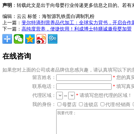
声明
：转载此文是出于向母婴行业传递更多信息之目的。若有来源
编辑：云云
标签：海智源乳铁蛋白调制乳粉
上一篇：
斐尔特滴剂营养品代加工：全球实力背书，开启合作
下一篇：
高纯度营养，便捷饮用！利成博士特膳诚邀母婴加盟
在线咨询
如果您对上面的公司或者品牌信息感兴趣，请认真填写以下的意
留言姓名：
*
您的真
联系电话：
*
填写真
代理区域：
--
*
请填写您想代理的区域！
我的身份：
母婴店
连锁店
代理/经销商