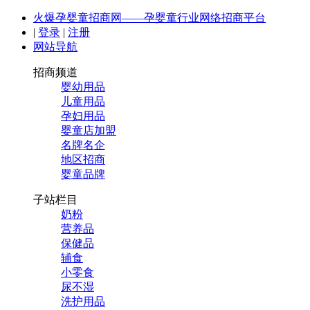
火爆孕婴童招商网——孕婴童行业网络招商平台
|
登录
|
注册
网站导航
招商频道
婴幼用品
儿童用品
孕妇用品
婴童店加盟
名牌名企
地区招商
婴童品牌
子站栏目
奶粉
营养品
保健品
辅食
小零食
尿不湿
洗护用品