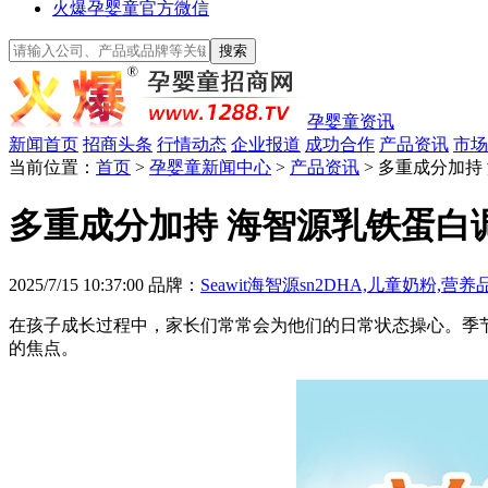
火爆孕婴童官方微信
孕婴童资讯
新闻首页
招商头条
行情动态
企业报道
成功合作
产品资讯
市场
当前位置：
首页
>
孕婴童新闻中心
>
产品资讯
> 多重成分加
多重成分加持 海智源乳铁蛋白
2025/7/15 10:37:00
品牌：
Seawit海智源sn2DHA,儿童奶粉,营养
在孩子成长过程中，家长们常常会为他们的日常状态操心。季
的焦点。