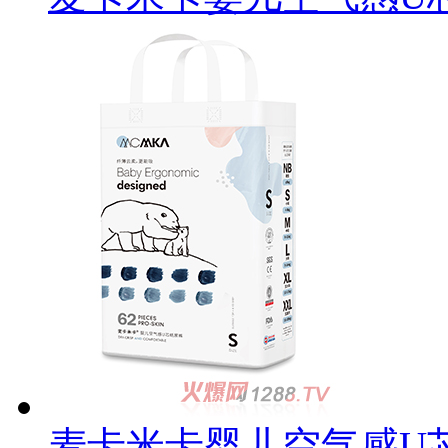
麦卡米卡婴儿空气感U