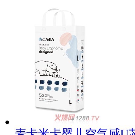
麦卡米卡婴儿空气感U