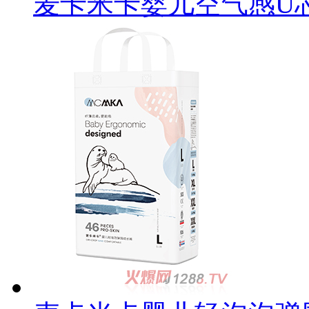
麦卡米卡婴儿空气感U