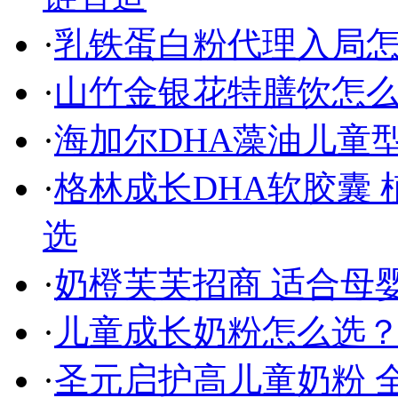
·
乳铁蛋白粉代理入局
·
山竹金银花特膳饮怎
·
海加尔DHA藻油儿童
·
格林成长DHA软胶囊
选
·
奶橙芙芙招商 适合母
·
儿童成长奶粉怎么选
·
圣元启护高儿童奶粉 