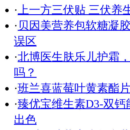
·
上一方三伏贴 三伏养
·
贝因美营养包软糖凝
误区
·
北博医生肤乐儿护霜
吗？
·
班兰喜蓝莓叶黄素酯片
·
臻优宝维生素D3-双
出色