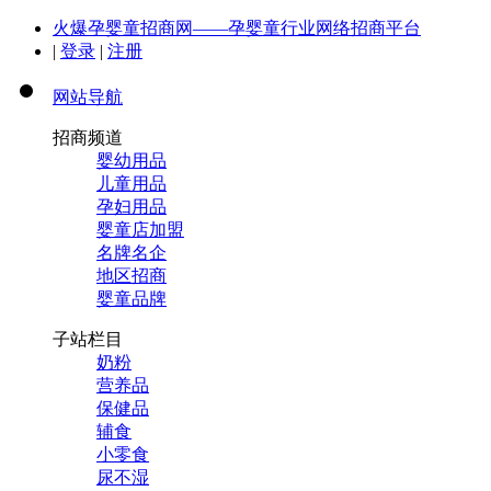
火爆孕婴童招商网——孕婴童行业网络招商平台
|
登录
|
注册
网站导航
招商频道
婴幼用品
儿童用品
孕妇用品
婴童店加盟
名牌名企
地区招商
婴童品牌
子站栏目
奶粉
营养品
保健品
辅食
小零食
尿不湿