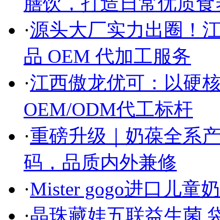
膳饮，打造日常优质食
·
源头大厂实力出圈！
品 OEM 代加工服务
·
江西傲龙优可：以硬
OEM/ODM代工标杆
·
重磅升级｜奶葆全系
码，品质内外兼修
·
Mister gogo进
·
晶珠藏娃五联益生菌 