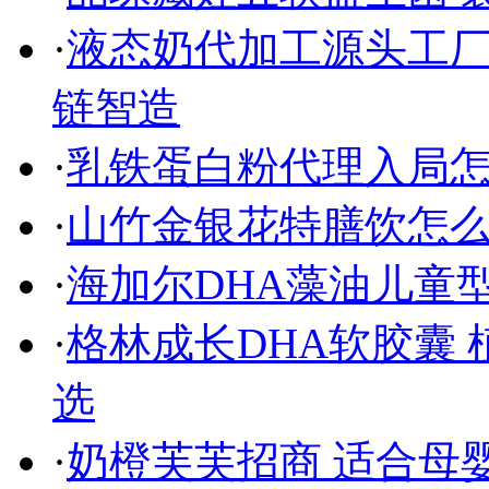
·
液态奶代加工源头工
链智造
·
乳铁蛋白粉代理入局
·
山竹金银花特膳饮怎
·
海加尔DHA藻油儿童
·
格林成长DHA软胶囊
选
·
奶橙芙芙招商 适合母