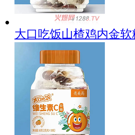
大口吃饭山楂鸡内金软