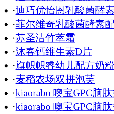
·
迪巧优怡恩乳酸菌酵
·
菲尔维奇乳酸菌酵素
·
苏圣洁竹萃霜
·
沐春钙维生素D片
·
旗帜帜睿幼儿配方奶
·
麦稻农场双拼泡芙
·
kiaorabo 噢宝GPC
·
kiaorabo 噢宝GPC