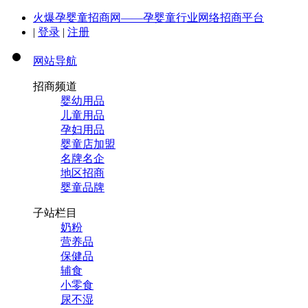
火爆孕婴童招商网——孕婴童行业网络招商平台
|
登录
|
注册
网站导航
招商频道
婴幼用品
儿童用品
孕妇用品
婴童店加盟
名牌名企
地区招商
婴童品牌
子站栏目
奶粉
营养品
保健品
辅食
小零食
尿不湿