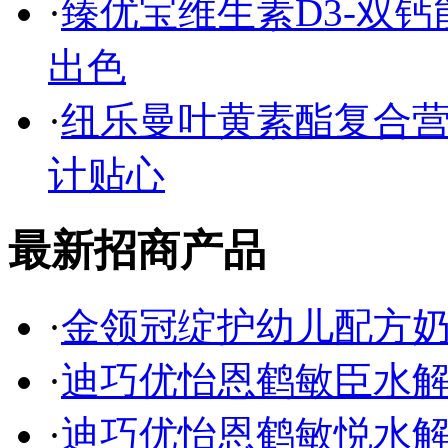
·
臻优宝维生素D3-双
出色
·
纽乐曼叶黄素酯复合营
计贴心
最新招商产品
·
金领冠绽护幼儿配方
·
迪巧优怡恩鹤敏臣水
·
迪巧优怡恩鹤敏悦水