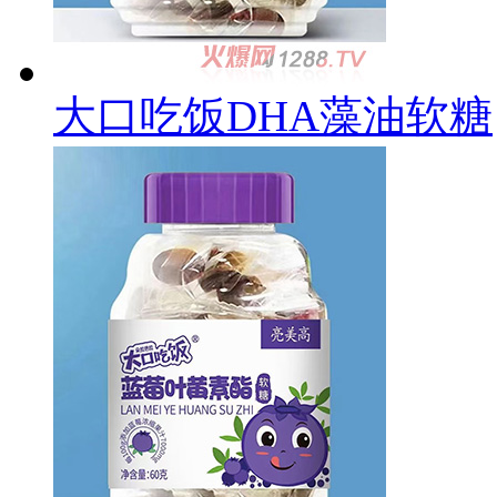
大口吃饭DHA藻油软糖