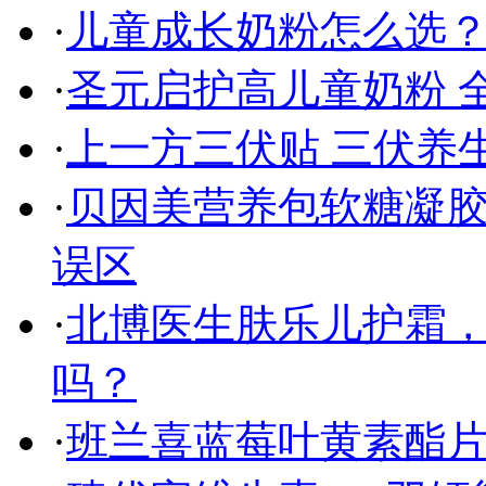
·
儿童成长奶粉怎么选
·
圣元启护高儿童奶粉 
·
上一方三伏贴 三伏养
·
贝因美营养包软糖凝
误区
·
北博医生肤乐儿护霜
吗？
·
班兰喜蓝莓叶黄素酯片