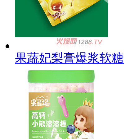
果蔬妃梨膏爆浆软糖