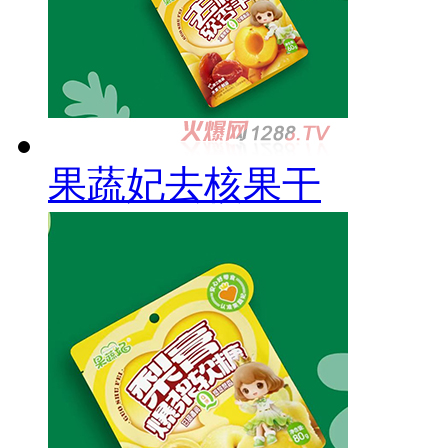
果蔬妃去核果干