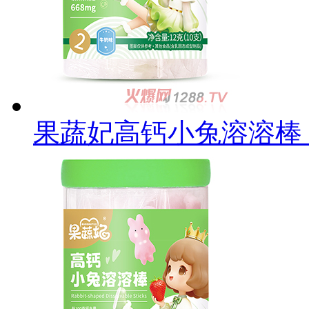
果蔬妃高钙小兔溶溶棒