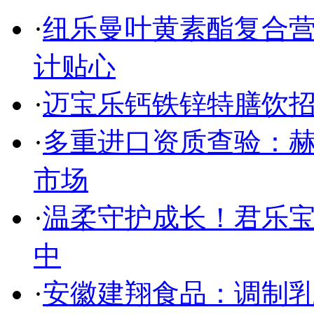
·
纽乐曼叶黄素酯复合营
计贴心
·
迈宝乐钙铁锌特膳饮招
·
多重进口资质查验：赫
市场
·
温柔守护成长！君乐
中
·
安徽建翔食品：调制乳