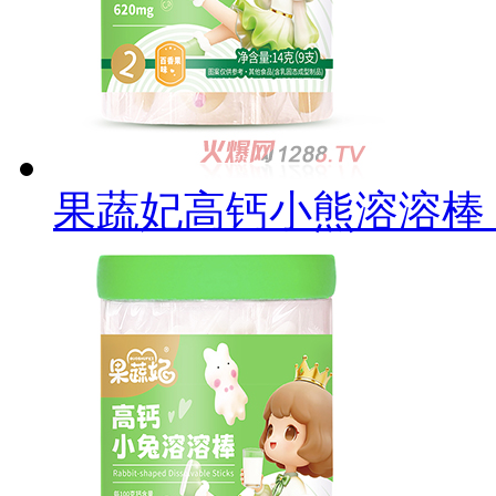
果蔬妃高钙小熊溶溶棒