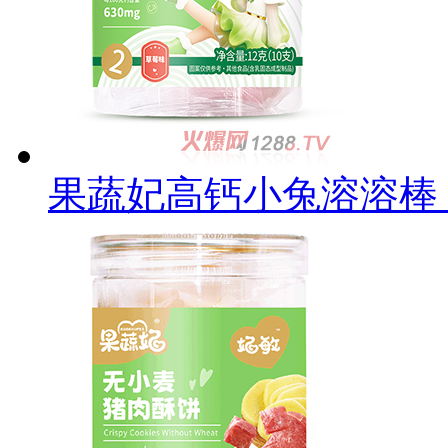
果蔬妃高钙小兔溶溶棒