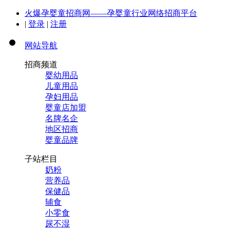
火爆孕婴童招商网——孕婴童行业网络招商平台
|
登录
|
注册
网站导航
招商频道
婴幼用品
儿童用品
孕妇用品
婴童店加盟
名牌名企
地区招商
婴童品牌
子站栏目
奶粉
营养品
保健品
辅食
小零食
尿不湿