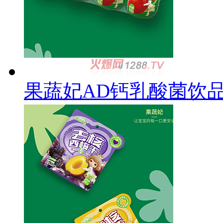
果蔬妃AD钙乳酸菌饮