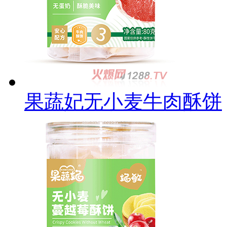
果蔬妃无小麦牛肉酥饼