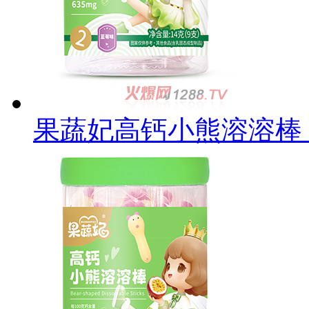
果蔬妃高钙小熊溶溶棒