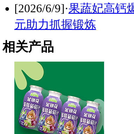
[2026/6/9]
·
果蔬妃高钙
元助力抓握锻炼
相关产品