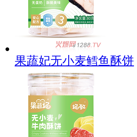
果蔬妃无小麦鳕鱼酥饼