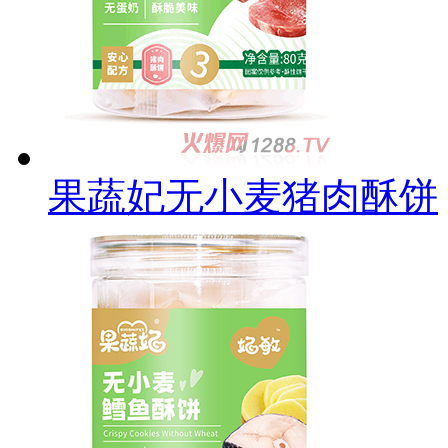
果蔬妃无小麦猪肉酥饼