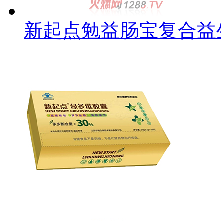
新起点勉益肠宝复合益