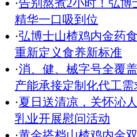
·
告别熬煮2小时！弘博
精华一口吸到位
·
弘博士山楂鸡内金药食
重新定义食养新标准
·
消、健、械字号全覆盖
产能承接定制化代工需
·
夏日送清凉，关怀沁人
乳业开展慰问活动
·
黄金搭档山楂鸡内金双