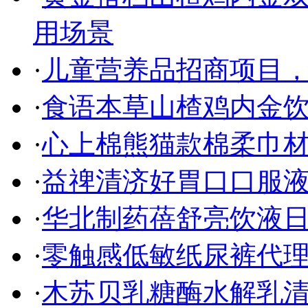
用场景
·
儿童营养品招商项目
·
食语本草山楂鸡内金饮
·
心上棉熊猫款棉柔巾
·
益禆清济好胃口口服液
·
华北制药蓓舒亮饮液
·
零触感低敏纸尿裤代理
·
木苏贝乳糖酶水解乳清