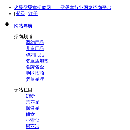
火爆孕婴童招商网——孕婴童行业网络招商平台
|
登录
|
注册
网站导航
招商频道
婴幼用品
儿童用品
孕妇用品
婴童店加盟
名牌名企
地区招商
婴童品牌
子站栏目
奶粉
营养品
保健品
辅食
小零食
尿不湿