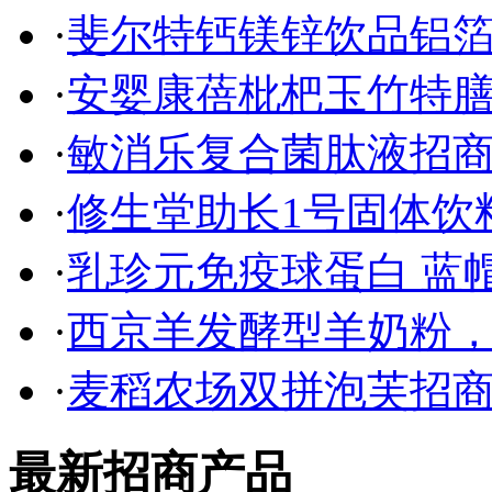
·
斐尔特钙镁锌饮品铝箔
·
安婴康蓓枇杷玉竹特膳
·
敏消乐复合菌肽液招
·
修生堂助长1号固体饮
·
乳珍元免疫球蛋白 蓝
·
西京羊发酵型羊奶粉
·
麦稻农场双拼泡芙招
最新招商产品