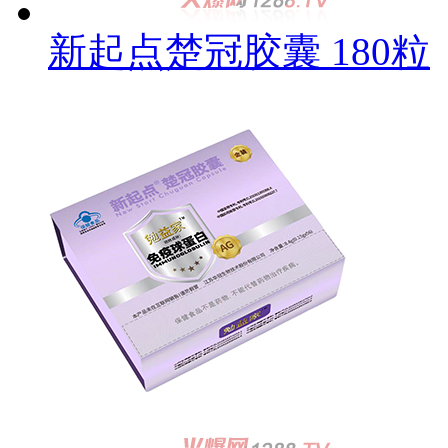
新起点楚冠胶囊 180粒