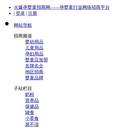
火爆孕婴童招商网——孕婴童行业网络招商平台
|
登录
|
注册
网站导航
招商频道
婴幼用品
儿童用品
孕妇用品
婴童店加盟
名牌名企
地区招商
婴童品牌
子站栏目
奶粉
营养品
保健品
辅食
小零食
尿不湿