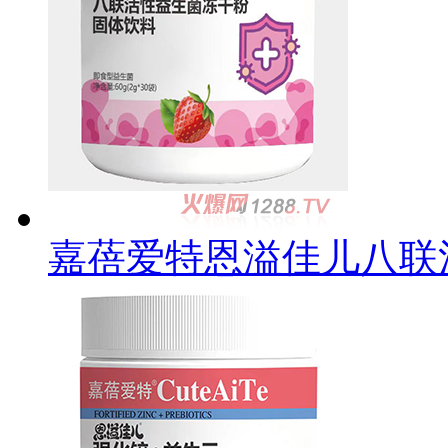
嘉蓓爱特恩溢佳儿八联