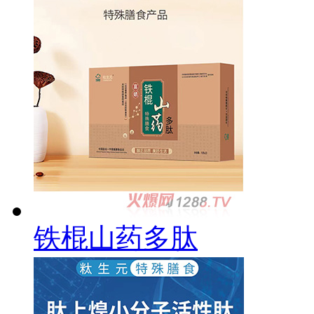
铁棍山药多肽