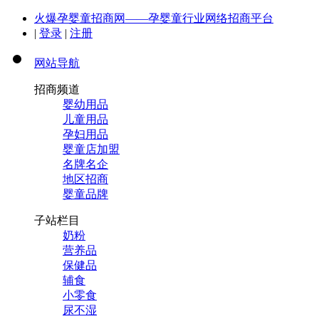
火爆孕婴童招商网——孕婴童行业网络招商平台
|
登录
|
注册
网站导航
招商频道
婴幼用品
儿童用品
孕妇用品
婴童店加盟
名牌名企
地区招商
婴童品牌
子站栏目
奶粉
营养品
保健品
辅食
小零食
尿不湿