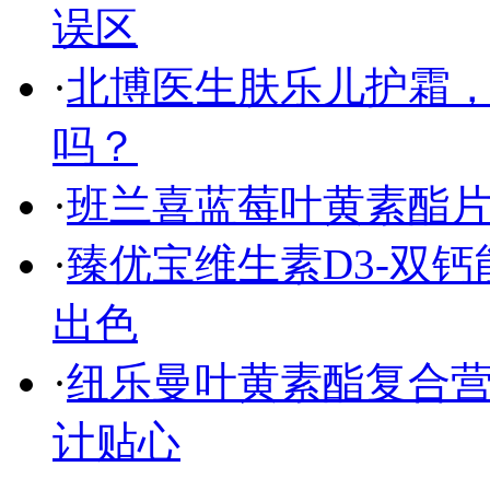
误区
·
北博医生肤乐儿护霜
吗？
·
班兰喜蓝莓叶黄素酯片
·
臻优宝维生素D3-双
出色
·
纽乐曼叶黄素酯复合营
计贴心