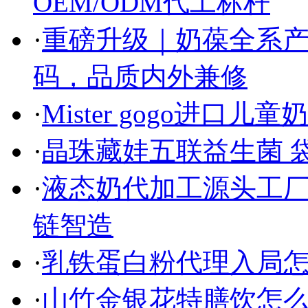
OEM/ODM代工标杆
·
重磅升级｜奶葆全系
码，品质内外兼修
·
Mister gogo进
·
晶珠藏娃五联益生菌 
·
液态奶代加工源头工
链智造
·
乳铁蛋白粉代理入局
·
山竹金银花特膳饮怎