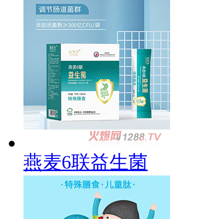
燕麦6联益生菌