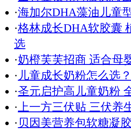
·
海加尔DHA藻油儿童
·
格林成长DHA软胶囊
选
·
奶橙芙芙招商 适合母
·
儿童成长奶粉怎么选
·
圣元启护高儿童奶粉 
·
上一方三伏贴 三伏养
·
贝因美营养包软糖凝