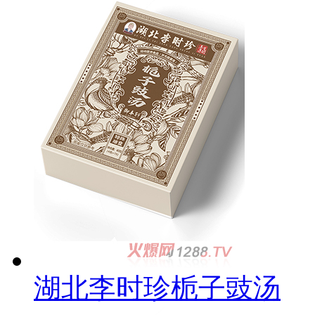
湖北李时珍栀子豉汤