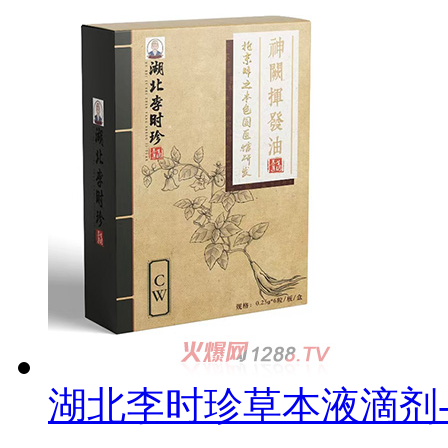
湖北李时珍草本液滴剂-