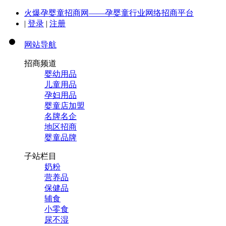
火爆孕婴童招商网——孕婴童行业网络招商平台
|
登录
|
注册
网站导航
招商频道
婴幼用品
儿童用品
孕妇用品
婴童店加盟
名牌名企
地区招商
婴童品牌
子站栏目
奶粉
营养品
保健品
辅食
小零食
尿不湿