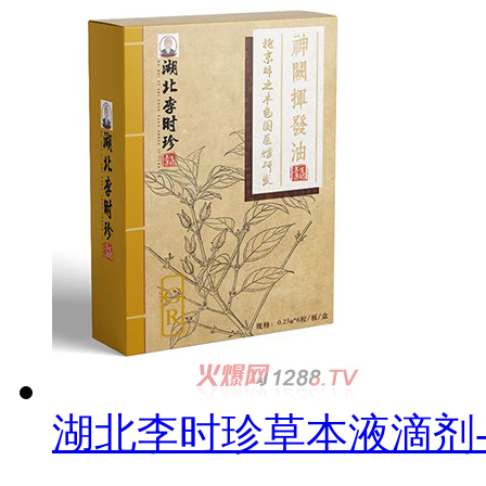
湖北李时珍草本液滴剂-