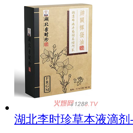
湖北李时珍草本液滴剂-