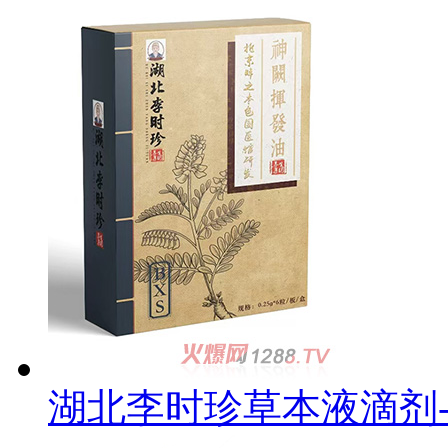
湖北李时珍草本液滴剂-