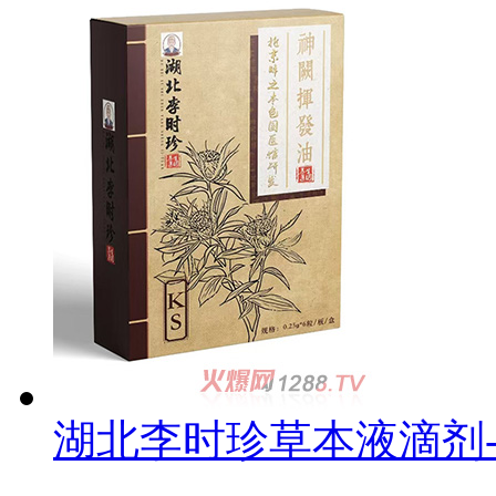
湖北李时珍草本液滴剂-