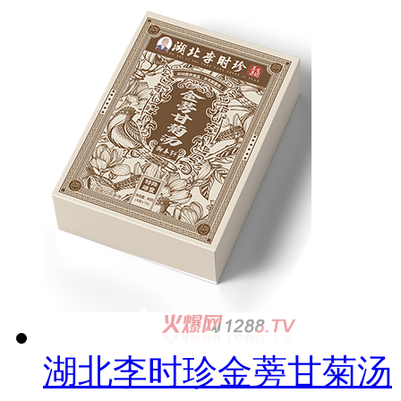
湖北李时珍金蒡甘菊汤