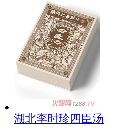
湖北李时珍四臣汤