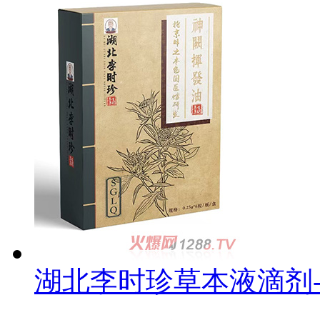
湖北李时珍草本液滴剂-