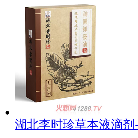
湖北李时珍草本液滴剂-