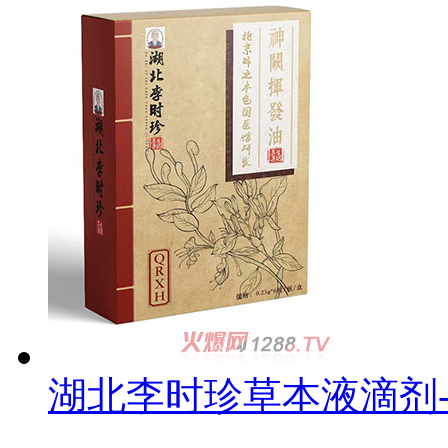
湖北李时珍草本液滴剂-