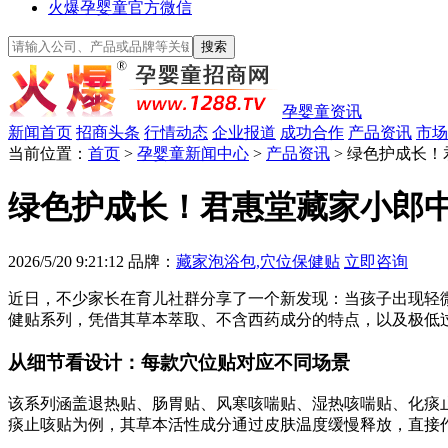
火爆孕婴童官方微信
孕婴童资讯
新闻首页
招商头条
行情动态
企业报道
成功合作
产品资讯
市场
当前位置：
首页
>
孕婴童新闻中心
>
产品资讯
> 绿色护成长
绿色护成长！君惠堂藏家小郎
2026/5/20 9:21:12
品牌：
藏家泡浴包,穴位保健贴
立即咨询
近日，不少家长在育儿社群分享了一个新发现：当孩子出现轻
健贴系列，凭借其草本萃取、不含西药成分的特点，以及极低
从细节看设计：每款穴位贴对应不同场景
该系列涵盖退热贴、肠胃贴、风寒咳喘贴、湿热咳喘贴、化痰
痰止咳贴为例，其草本活性成分通过皮肤温度缓慢释放，直接