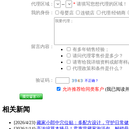
代理区域：
--
*
请填写您想代理的区域！
我的身份：
母婴店
连锁店
代理/经销商
留言内容：
有多年销售经验；
请问代理零售价是多少？
请寄给我详细资料或邮寄样
代理政策和条件是什么？
验证码：
不正确？
允许推荐给同类客户
(我已阅读
相关新闻
[2026/4/23]
·
藏家小郎中穴位贴：多配方设计，守护日常健
[2026/1/14]
·
高浓缩草本臻品！君惠堂藏家泡浴包，解锁母