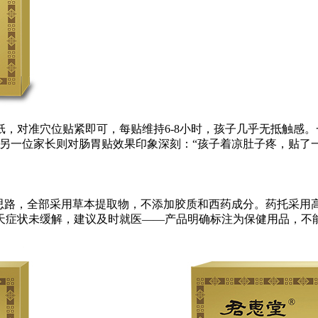
，对准穴位贴紧即可，每贴维持6-8小时，孩子几乎无抵触感。
另一位家长则对肠胃贴效果印象深刻：“孩子着凉肚子疼，贴了
”思路，全部采用草本提取物，不添加胶质和西药成分。药托采用
天症状未缓解，建议及时就医——产品明确标注为保健用品，不