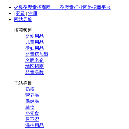
火爆孕婴童招商网——孕婴童行业网络招商平台
|
登录
|
注册
网站导航
招商频道
婴幼用品
儿童用品
孕妇用品
婴童店加盟
名牌名企
地区招商
婴童品牌
子站栏目
奶粉
营养品
保健品
辅食
小零食
尿不湿
洗护用品