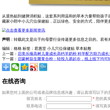
从退热贴到健脾消积贴，这套系列用温和的草本力量帮助孩子
藏家小郎中小儿穴位保健贴，正以绿色、安全的方式，陪伴更
声明
：转载此文是出于向母婴行业传递更多信息之目的。若有来源
编辑：格格
标签：君惠堂 小儿穴位保健贴 草本贴敷
上一篇：
启美乐臻高树儿童成长高钙羊奶粉 科学配方助力成长
下一篇：
启蒙树益生菌复合粉：轻投入易起步，线上线下均可
在线咨询
如果您对上面的公司或者品牌信息感兴趣，请认真填写以下的意
留言姓名：
*
您的真
联系电话：
*
填写真