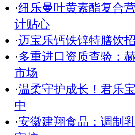
·
纽乐曼叶黄素酯复合营
计贴心
·
迈宝乐钙铁锌特膳饮招
·
多重进口资质查验：赫
市场
·
温柔守护成长！君乐
中
·
安徽建翔食品：调制乳