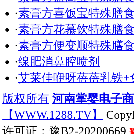
·
素膏方喜饭宝特殊膳
·
素膏方花慕饮特殊膳
·
素膏方便变顺特殊膳
·
缐肥消鼻腔喷剂
·
艾莱佳咿呀蓓蓓乳铁+
版权所有
河南掌婴电子商
【WWW.1288.TV】
CopyR
许可证：豫B2-20200669