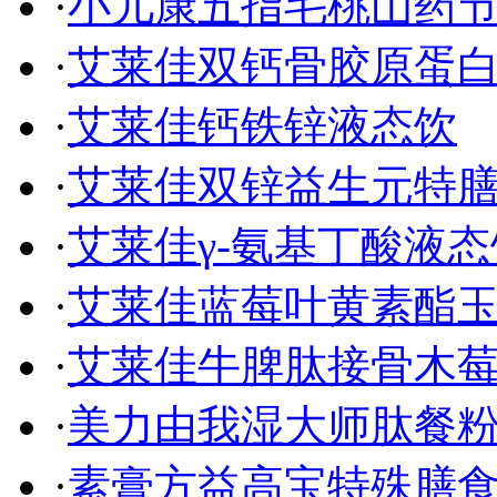
·
小儿康五指毛桃山药
·
艾莱佳双钙骨胶原蛋
·
艾莱佳钙铁锌液态饮
·
艾莱佳双锌益生元特
·
艾莱佳γ-氨基丁酸液态
·
艾莱佳蓝莓叶黄素酯
·
艾莱佳牛脾肽接骨木
·
美力由我湿大师肽餐
·
素膏方益高宝特殊膳