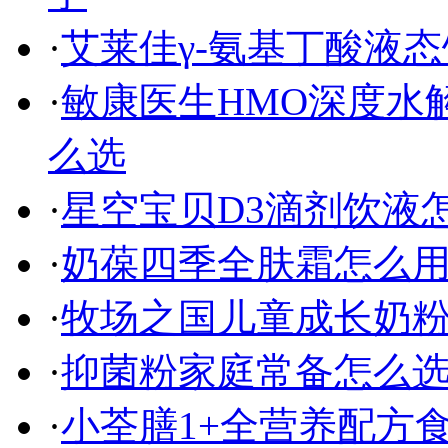
·
艾莱佳γ-氨基丁酸液
·
敏康医生HMO深度水
么选
·
星空宝贝D3滴剂饮液
·
奶葆四季全肤霜怎么
·
牧场之国儿童成长奶
·
抑菌粉家庭常备怎么选
·
小荃膳1+全营养配方食