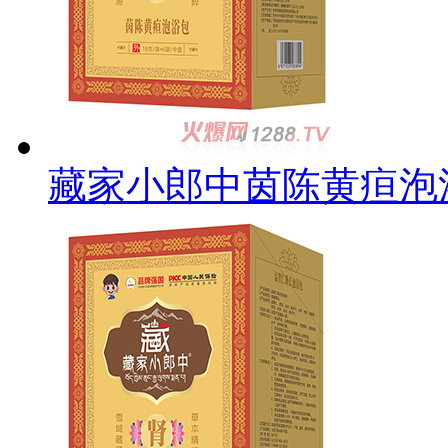
藏家小郎中茵陈黄疸泡