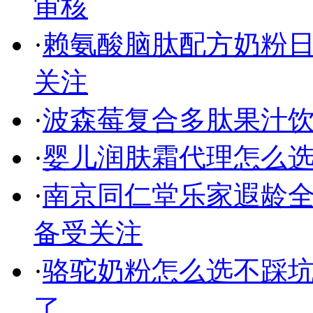
审核
·
赖氨酸脑肽配方奶粉
关注
·
波森莓复合多肽果汁
·
婴儿润肤霜代理怎么选
·
南京同仁堂乐家遐龄全
备受关注
·
骆驼奶粉怎么选不踩
了