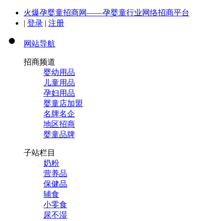
火爆孕婴童招商网——孕婴童行业网络招商平台
|
登录
|
注册
网站导航
招商频道
婴幼用品
儿童用品
孕妇用品
婴童店加盟
名牌名企
地区招商
婴童品牌
子站栏目
奶粉
营养品
保健品
辅食
小零食
尿不湿