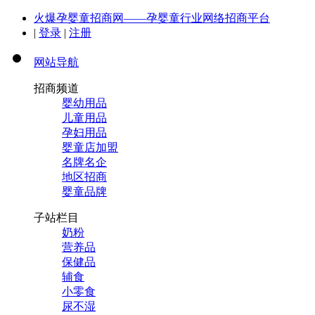
火爆孕婴童招商网——孕婴童行业网络招商平台
|
登录
|
注册
网站导航
招商频道
婴幼用品
儿童用品
孕妇用品
婴童店加盟
名牌名企
地区招商
婴童品牌
子站栏目
奶粉
营养品
保健品
辅食
小零食
尿不湿