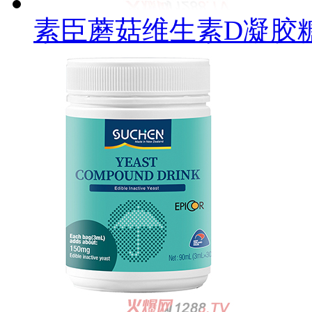
素臣蘑菇维生素D凝胶