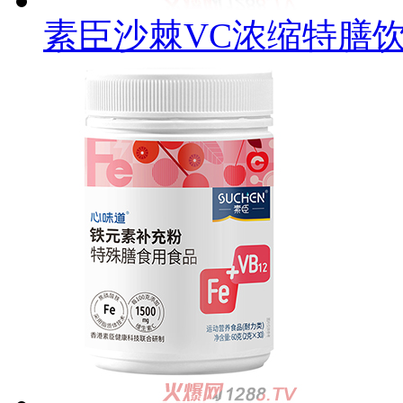
素臣沙棘VC浓缩特膳