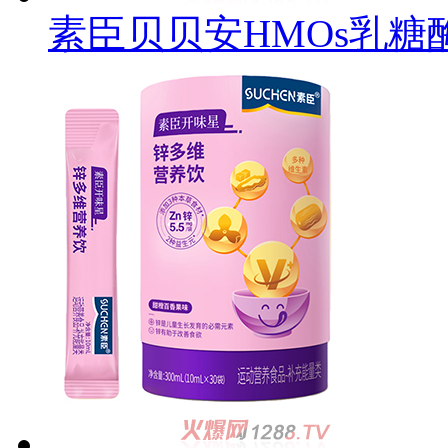
素臣贝贝安HMOs乳糖