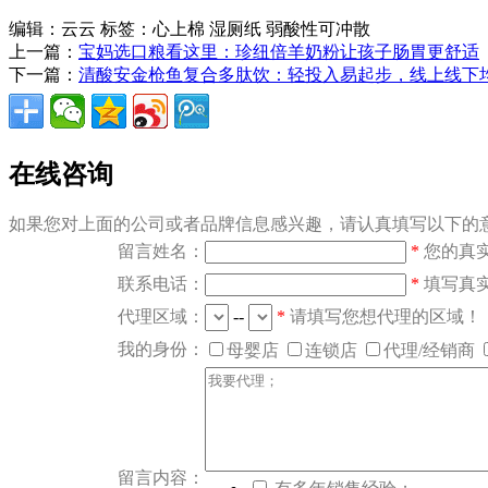
编辑：云云
标签：心上棉 湿厕纸 弱酸性可冲散
上一篇：
宝妈选口粮看这里：珍纽倍羊奶粉让孩子肠胃更舒适
下一篇：
清酸安金枪鱼复合多肽饮：轻投入易起步，线上线下
在线咨询
如果您对上面的公司或者品牌信息感兴趣，请认真填写以下的意
留言姓名：
*
您的真
联系电话：
*
填写真
代理区域：
--
*
请填写您想代理的区域！
我的身份：
母婴店
连锁店
代理/经销商
留言内容：