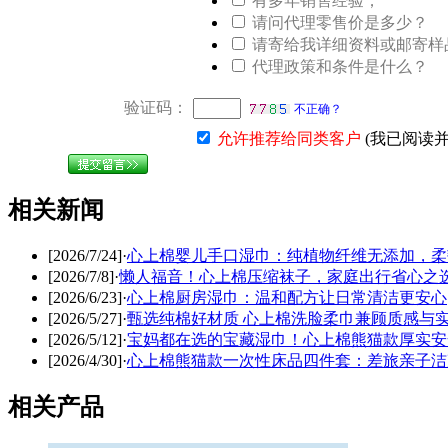
有多年销售经验；
请问代理零售价是多少？
请寄给我详细资料或邮寄样
代理政策和条件是什么？
验证码：
不正确？
允许推荐给同类客户
(我已阅读
相关新闻
[2026/7/24]
·
心上棉婴儿手口湿巾：纯植物纤维无添加，柔
[2026/7/8]
·
懒人福音！心上棉压缩袜子，家庭出行省心之
[2026/6/23]
·
心上棉厨房湿巾：温和配方让日常清洁更安心
[2026/5/27]
·
甄选纯棉好材质 心上棉洗脸柔巾兼顾质感与
[2026/5/12]
·
宝妈都在选的宝藏湿巾！心上棉熊猫款厚实安
[2026/4/30]
·
心上棉熊猫款一次性床品四件套：差旅亲子洁
相关产品