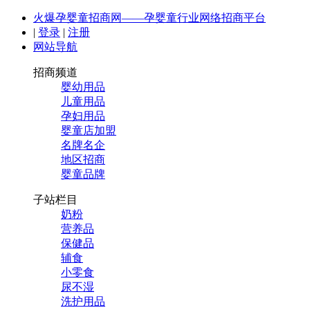
火爆孕婴童招商网——孕婴童行业网络招商平台
|
登录
|
注册
网站导航
招商频道
婴幼用品
儿童用品
孕妇用品
婴童店加盟
名牌名企
地区招商
婴童品牌
子站栏目
奶粉
营养品
保健品
辅食
小零食
尿不湿
洗护用品