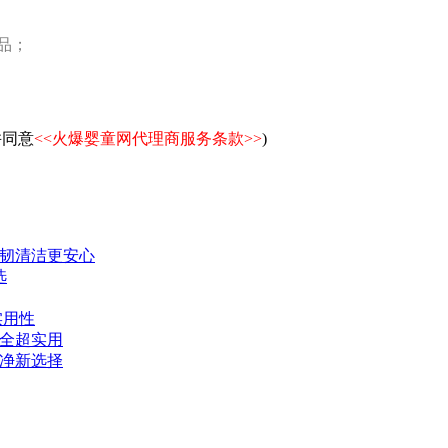
品；
并同意
<<火爆婴童网代理商服务条款>>
)
韧清洁更安心
选
实用性
全超实用
净新选择