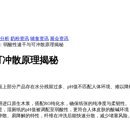
分析
奶粉资讯
辅食资讯
展会资讯
纸：弱酸性速干与可冲散原理揭秘
可冲散原理揭秘
面上部分产品存在水分残留过多、pH值不匹配人体环境、难以降
。
用进口原生木浆，搭配RO纯化水，确保纸张的纯净度与柔韧性
是，湿厕纸的pH值被调配至弱酸性，更符合人体皮肤的酸碱环境
冲散、易降解的特性，纤维在冲洗后能快速分散，减少堵塞风险