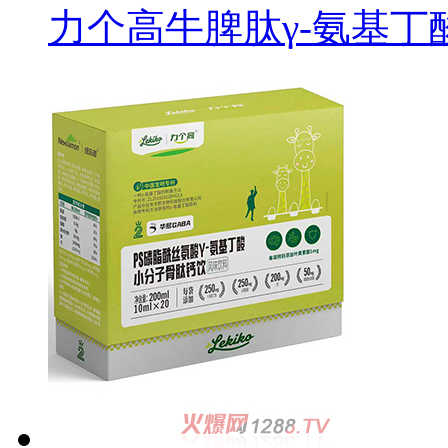
力个高牛脾肽γ-氨基