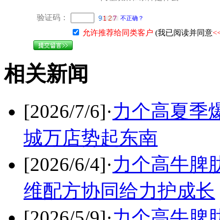
验证码：
不正确？
允许推荐给同类客户
(我已阅读并同意
<
相关新闻
[2026/7/6]
·
力个高夏季
城万店势起东南
[2026/6/4]
·
力个高牛脾肽
维配方协同给力护成长
[2026/5/9]
·
力个高牛脾