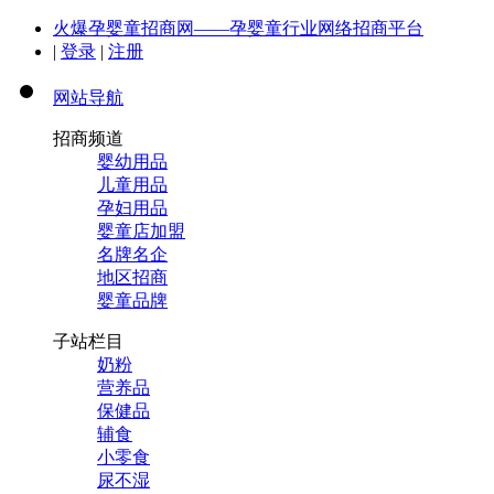
火爆孕婴童招商网——孕婴童行业网络招商平台
|
登录
|
注册
网站导航
招商频道
婴幼用品
儿童用品
孕妇用品
婴童店加盟
名牌名企
地区招商
婴童品牌
子站栏目
奶粉
营养品
保健品
辅食
小零食
尿不湿