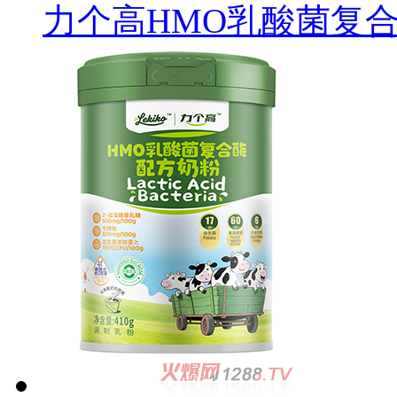
力个高HMO乳酸菌复合