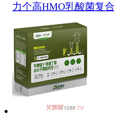
力个高HMO乳酸菌复合