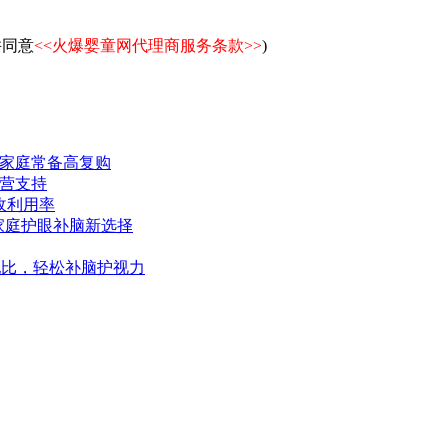
并同意
<<火爆婴童网代理商服务条款>>
)
家庭常备高复购
运营支持
吸收利用率
，家庭护眼补脑新选择
学配比，轻松补脑护视力