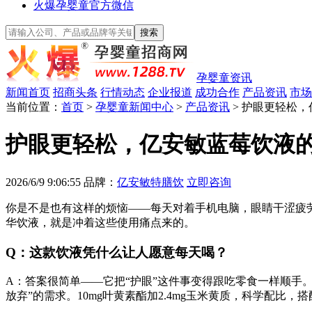
火爆孕婴童官方微信
孕婴童资讯
新闻首页
招商头条
行情动态
企业报道
成功合作
产品资讯
市场
当前位置：
首页
>
孕婴童新闻中心
>
产品资讯
> 护眼更轻松
护眼更轻松，亿安敏蓝莓饮液
2026/6/9 9:06:55
品牌：
亿安敏特膳饮
立即咨询
你是不是也有这样的烦恼——每天对着手机电脑，眼睛干涩疲
华饮液，就是冲着这些使用痛点来的。
Q：这款饮液凭什么让人愿意每天喝？
A：答案很简单——它把“护眼”这件事变得跟吃零食一样顺手
放弃”的需求。10mg叶黄素酯加2.4mg玉米黄质，科学配比