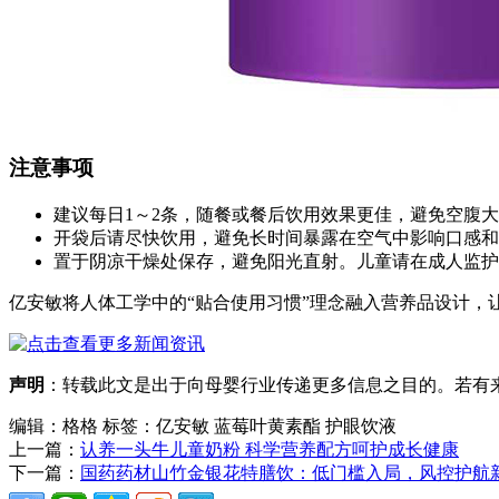
注意事项
建议每日1～2条，随餐或餐后饮用效果更佳，避免空腹
开袋后请尽快饮用，避免长时间暴露在空气中影响口感和
置于阴凉干燥处保存，避免阳光直射。儿童请在成人监护
亿安敏将人体工学中的“贴合使用习惯”理念融入营养品设计
声明
：转载此文是出于向母婴行业传递更多信息之目的。若有来源
编辑：格格
标签：亿安敏 蓝莓叶黄素酯 护眼饮液
上一篇：
认养一头牛儿童奶粉 科学营养配方呵护成长健康
下一篇：
国药药材山竹金银花特膳饮：低门槛入局，风控护航