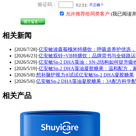
验证码：
不正确？
允许推荐给同类客户
(我已阅读
相关新闻
[2026/7/28]
·
亿安敏波森莓槐米特膳饮：呼吸道养护优选，
[2026/6/23]
·
亿安敏双锌+VB特膳饮：品牌背书与全链路
[2026/5/29]
·
亿安敏Sn-2 DHA藻油：SN-2结构如何提升
[2026/5/19]
·
亿安敏Sn-2 DHA藻油凝胶糖果：温和配方
[2026/5/8]
·
想补脑护视力®试试亿安敏Sn-2 DHA凝胶糖果
[2026/5/6]
·
亿安敏Sn-2 DHA藻油凝胶糖果：3A配方科
相关产品