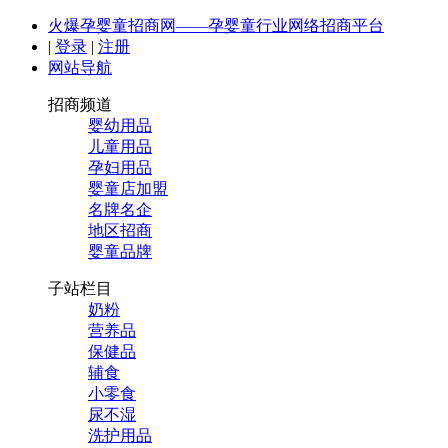
火爆孕婴童招商网——孕婴童行业网络招商平台
|
登录
|
注册
网站导航
招商频道
婴幼用品
儿童用品
孕妇用品
婴童店加盟
名牌名企
地区招商
婴童品牌
子站栏目
奶粉
营养品
保健品
辅食
小零食
尿不湿
洗护用品