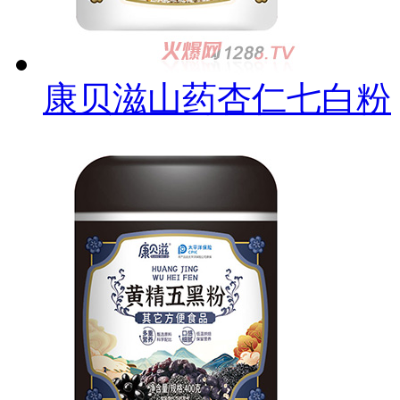
康贝滋山药杏仁七白粉