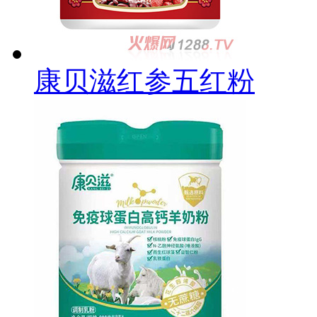
康贝滋红参五红粉