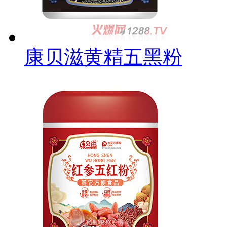
康贝滋黄精五黑粉