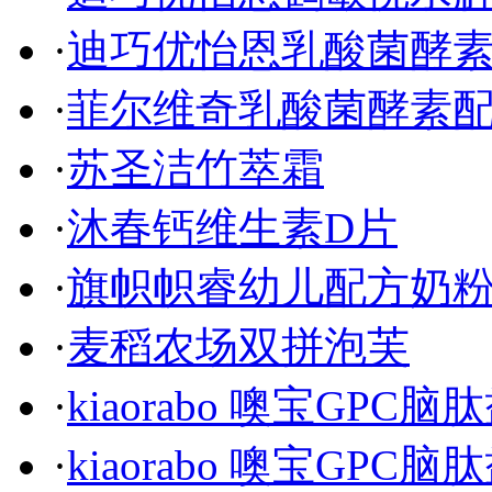
·
迪巧优怡恩乳酸菌酵
·
菲尔维奇乳酸菌酵素
·
苏圣洁竹萃霜
·
沐春钙维生素D片
·
旗帜帜睿幼儿配方奶
·
麦稻农场双拼泡芙
·
kiaorabo 噢宝GPC
·
kiaorabo 噢宝GPC