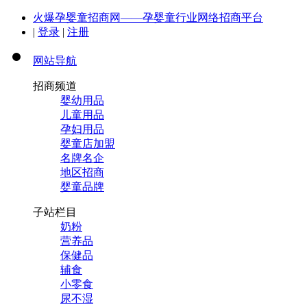
火爆孕婴童招商网——孕婴童行业网络招商平台
|
登录
|
注册
网站导航
招商频道
婴幼用品
儿童用品
孕妇用品
婴童店加盟
名牌名企
地区招商
婴童品牌
子站栏目
奶粉
营养品
保健品
辅食
小零食
尿不湿