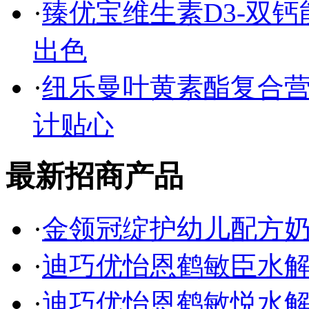
·
臻优宝维生素D3-双
出色
·
纽乐曼叶黄素酯复合营
计贴心
最新招商产品
·
金领冠绽护幼儿配方
·
迪巧优怡恩鹤敏臣水
·
迪巧优怡恩鹤敏悦水