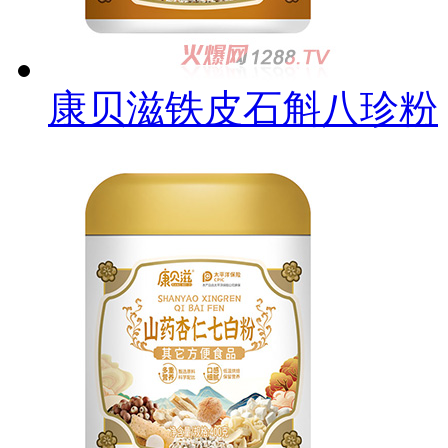
康贝滋铁皮石斛八珍粉