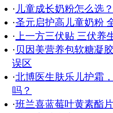
·
儿童成长奶粉怎么选
·
圣元启护高儿童奶粉 
·
上一方三伏贴 三伏养
·
贝因美营养包软糖凝
误区
·
北博医生肤乐儿护霜
吗？
·
班兰喜蓝莓叶黄素酯片