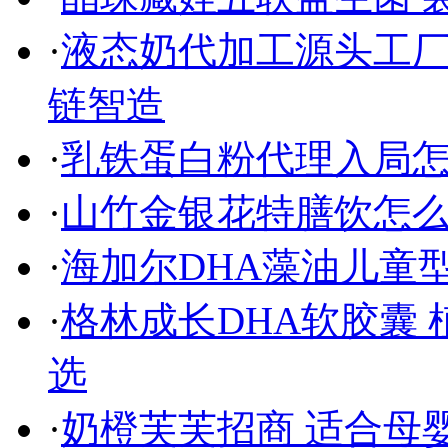
·
液态奶代加工源头工
链智造
·
乳铁蛋白粉代理入局
·
山竹金银花特膳饮怎
·
海加尔DHA藻油儿童
·
格林成长DHA软胶囊
选
·
奶橙芙芙招商 适合母