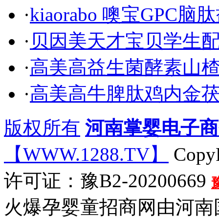
·
kiaorabo 噢宝GPC
·
贝因美天才宝贝学生
·
高美高益生菌酵素山
·
高美高牛脾肽鸡内金
版权所有
河南掌婴电子商
【WWW.1288.TV】
CopyR
许可证：豫B2-20200669
火爆孕婴童招商网由河南