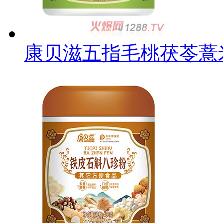
康贝滋五指毛桃茯苓薏