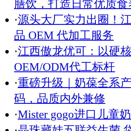
膳饮，打造日常优质食
·
源头大厂实力出圈！
品 OEM 代加工服务
·
江西傲龙优可：以硬
OEM/ODM代工标杆
·
重磅升级｜奶葆全系
码，品质内外兼修
·
Mister gogo进
·
晶珠藏娃五联益生菌 