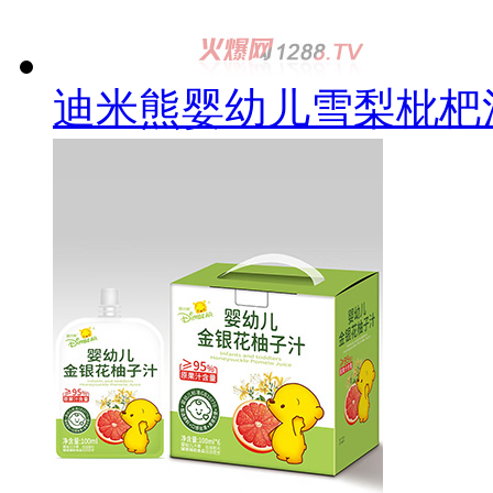
迪米熊婴幼儿雪梨枇杷