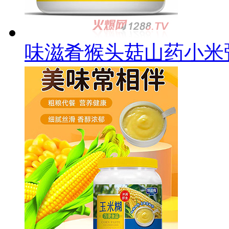
味滋肴猴头菇山药小米