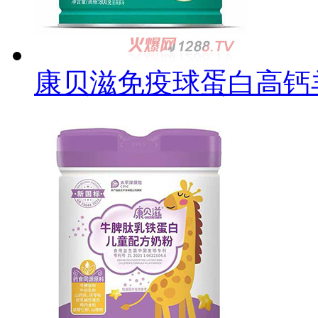
康贝滋免疫球蛋白高钙