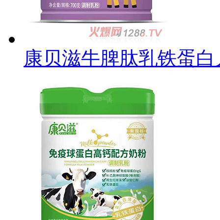
康贝滋牛脾肽乳铁蛋白