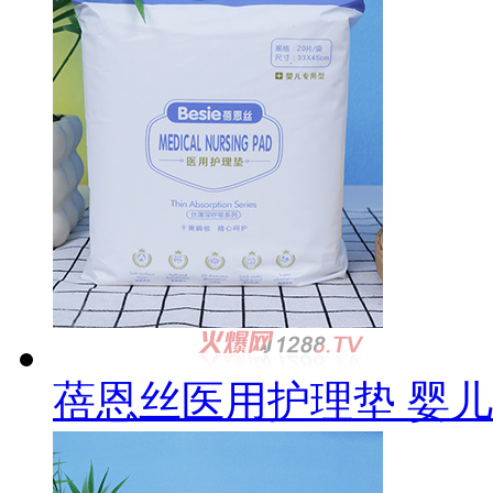
蓓恩丝医用护理垫 婴