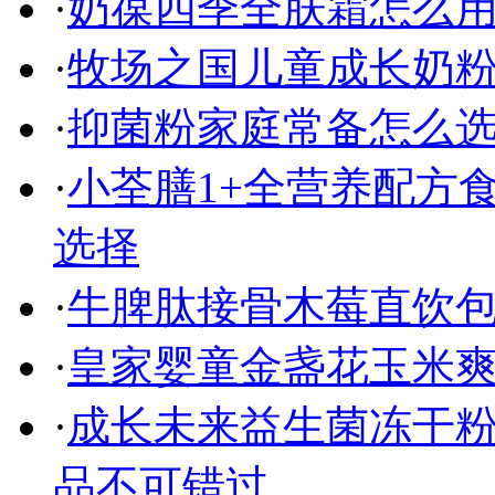
·
奶葆四季全肤霜怎么
·
牧场之国儿童成长奶
·
抑菌粉家庭常备怎么选
·
小荃膳1+全营养配方食
选择
·
牛脾肽接骨木莓直饮包
·
皇家婴童金盏花玉米爽
·
成长未来益生菌冻干粉
品不可错过