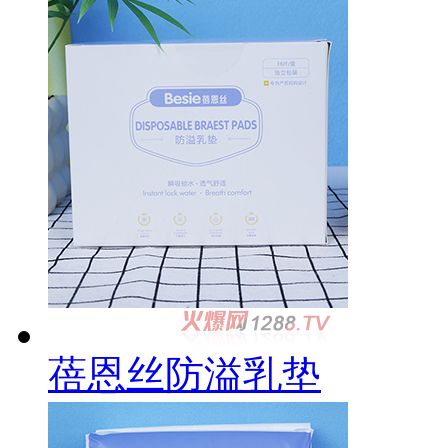
蓓恩丝防溢乳垫