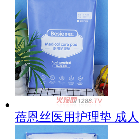
蓓恩丝医用护理垫 成