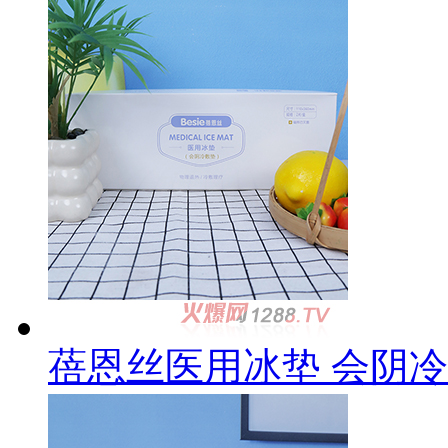
蓓恩丝医用冰垫 会阴