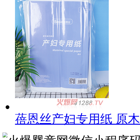
蓓恩丝产妇专用纸 原木