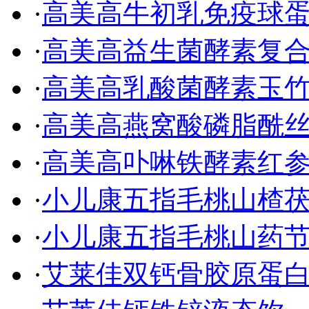
·
高美高牛初乳免疫球
·
高美高益生菌酵素复
·
高美高乳酸菌酵素玉
·
高美高燕窝酸磷脂酰
·
高美高卟啉铁酵素红
·
小儿康五指毛桃山楂
·
小儿康五指毛桃山药
·
艾莱佳双钙骨胶原蛋