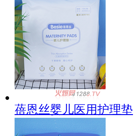
蓓恩丝婴儿医用护理垫