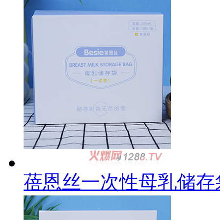
蓓恩丝一次性母乳储存