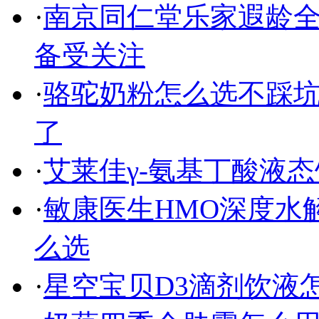
·
南京同仁堂乐家遐龄全
备受关注
·
骆驼奶粉怎么选不踩
了
·
艾莱佳γ-氨基丁酸液
·
敏康医生HMO深度水
么选
·
星空宝贝D3滴剂饮液