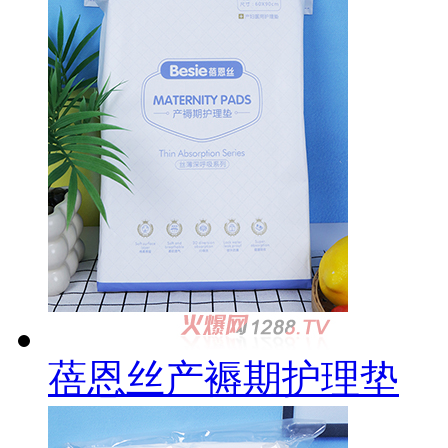
蓓恩丝产褥期护理垫