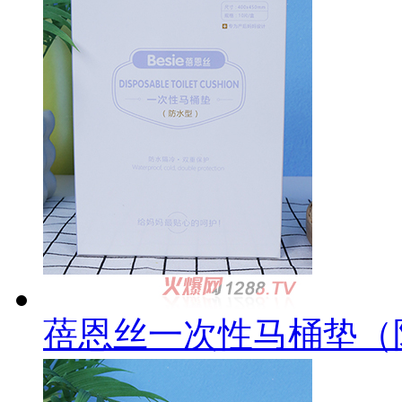
蓓恩丝一次性马桶垫（