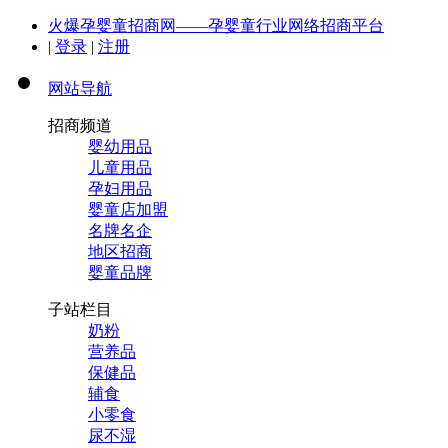
火爆孕婴童招商网——孕婴童行业网络招商平台
|
登录
|
注册
网站导航
招商频道
婴幼用品
儿童用品
孕妇用品
婴童店加盟
名牌名企
地区招商
婴童品牌
子站栏目
奶粉
营养品
保健品
辅食
小零食
尿不湿