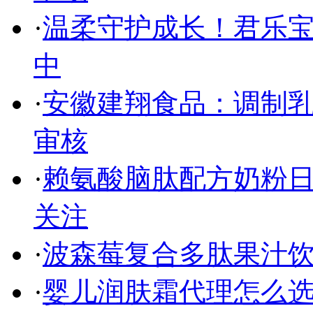
·
温柔守护成长！君乐
中
·
安徽建翔食品：调制乳
审核
·
赖氨酸脑肽配方奶粉
关注
·
波森莓复合多肽果汁
·
婴儿润肤霜代理怎么选