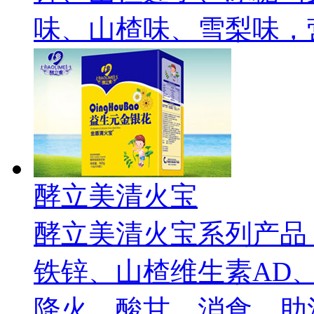
味、山楂味、雪梨味，
酵立美清火宝
酵立美清火宝系列产品
铁锌、山楂维生素AD
降火，酸甘、消食，助