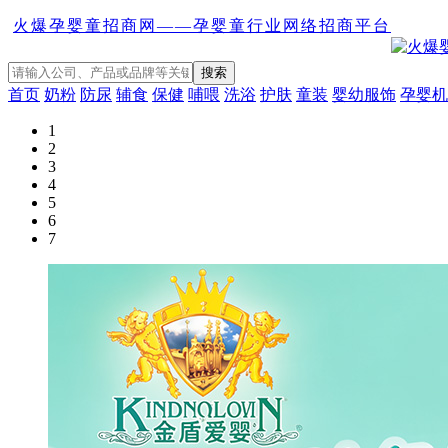
火爆孕婴童招商网——孕婴童行业网络招商平台
首页
奶粉
防尿
辅食
保健
哺喂
洗浴
护肤
童装
婴幼服饰
孕婴机
1
2
3
4
5
6
7