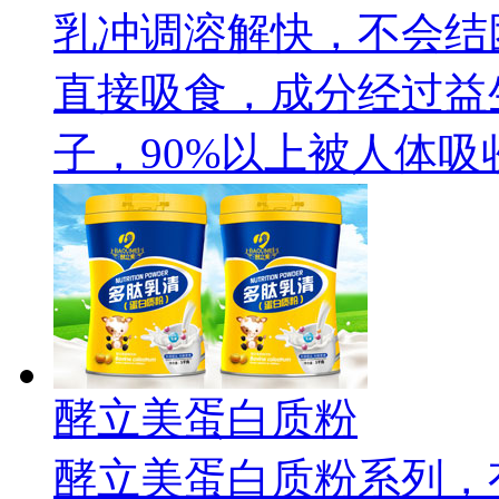
乳冲调溶解快，不会结
直接吸食，成分经过益
子，90%以上被人体吸
酵立美蛋白质粉
酵立美蛋白质粉系列，