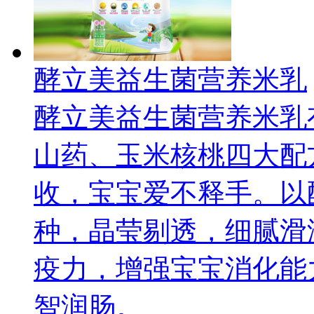
酵立美益生菌营养米乳
酵立美益生菌营养米乳
山药、玉米核桃四大配
收，宝宝爱不释手。以
种，晶莹剔透，细腻滑
疫力，增强宝宝消化能
智润肠。