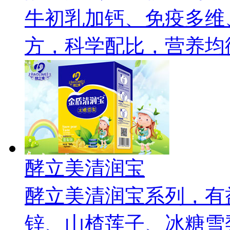
牛初乳加钙、免疫多维
方，科学配比，营养均
酵立美清润宝
酵立美清润宝系列，有
锌、山楂莲子、冰糖雪