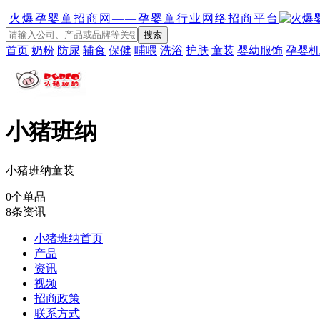
火爆孕婴童招商网——孕婴童行业网络招商平台
首页
奶粉
防尿
辅食
保健
哺喂
洗浴
护肤
童装
婴幼服饰
孕婴机
小猪班纳
小猪班纳童装
0
个单品
8
条资讯
小猪班纳首页
产品
资讯
视频
招商政策
联系方式