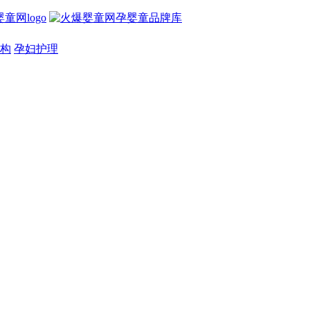
构
孕妇护理