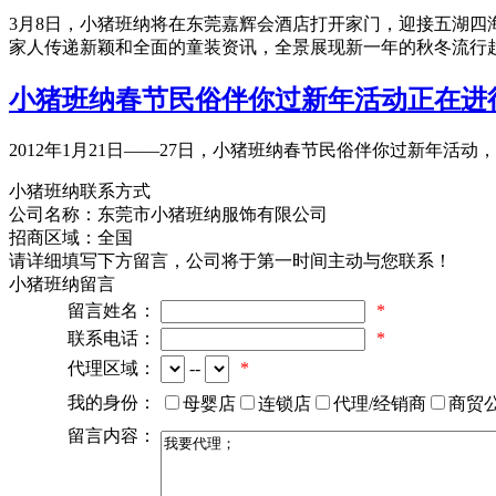
3月8日，小猪班纳将在东莞嘉辉会酒店打开家门，迎接五湖四海
家人传递新颖和全面的童装资讯，全景展现新一年的秋冬流行
小猪班纳春节民俗伴你过新年活动正在进
2012年1月21日——27日，小猪班纳春节民俗伴你过新年
小猪班纳联系方式
公司名称：
东莞市小猪班纳服饰有限公司
招商区域：
全国
请详细填写下方留言，公司将于第一时间主动与您联系！
小猪班纳留言
留言姓名：
*
联系电话：
*
代理区域：
--
*
我的身份：
母婴店
连锁店
代理/经销商
商贸
留言内容：