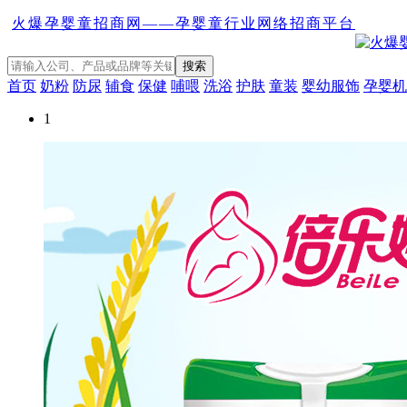
火爆孕婴童招商网——孕婴童行业网络招商平台
首页
奶粉
防尿
辅食
保健
哺喂
洗浴
护肤
童装
婴幼服饰
孕婴机
1