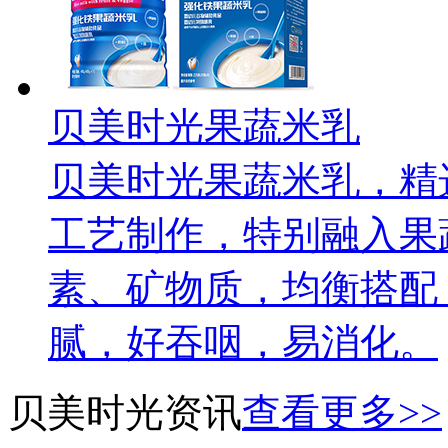
贝美时光果蔬米乳
贝美时光果蔬米乳，精
工艺制作，特别融入果
素、矿物质，均衡搭配
腻，好吞咽，易消化。
贝美时光资讯
查看更多
>>