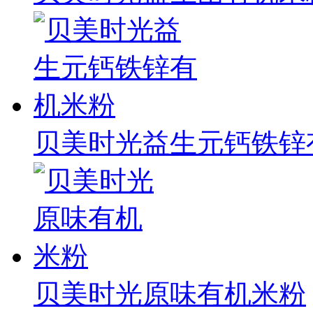
贝美时光益生元钙铁锌
贝美时光原味有机米粉