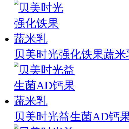
贝美时光强化铁果蔬米
贝美时光益生菌AD钙