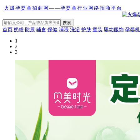
火爆孕婴童招商网——孕婴童行业网络招商平台
首页
奶粉
防尿
辅食
保健
哺喂
洗浴
护肤
童装
婴幼服饰
孕婴机
1
2
3