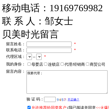
移动电话：
19169769982
联 系 人：
邹女士
贝美时光留言
留言姓名：
*
联系电话：
*
代理区域：
--
*
我的身份：
母婴店
连锁店
代理/经销商
商贸公司
留言内容：
验 证 码：
不正确？
允许推荐给同类客户
(我已阅读并同意
<<火