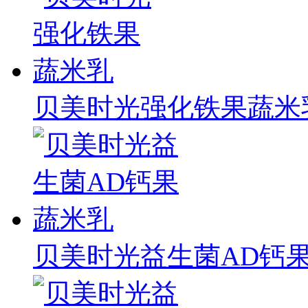
贝美时光强化铁果蔬米
贝美时光益生菌AD钙