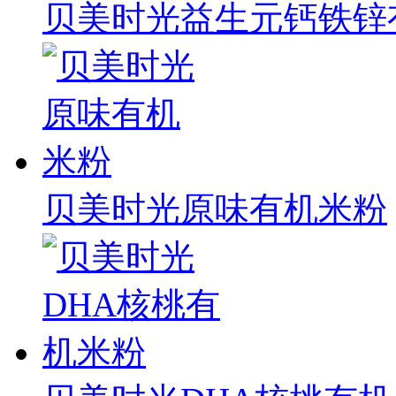
贝美时光益生元钙铁锌
贝美时光原味有机米粉