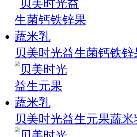
贝美时光益生菌钙铁锌
贝美时光益生元果蔬米