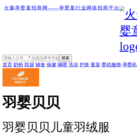
火爆孕婴童招商网——孕婴童行业网络招商平台
首页
奶粉
防尿
辅食
保健
哺喂
洗浴
护肤
童装
婴幼服饰
孕婴机
羽婴贝贝
羽婴贝贝儿童羽绒服