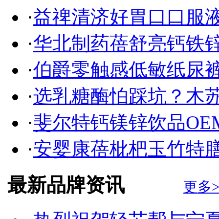
·
益禆清济好胃口口服液
·
华北制药蓓舒亮钙铁
·
伯爵零触感低敏纸尿
·
选乳糖酶怕踩坑？木苏贝
·
斐尔特钙镁锌饮品OE
·
安婴康蓓枇杷玉竹特膳
最新品牌资讯
更多>