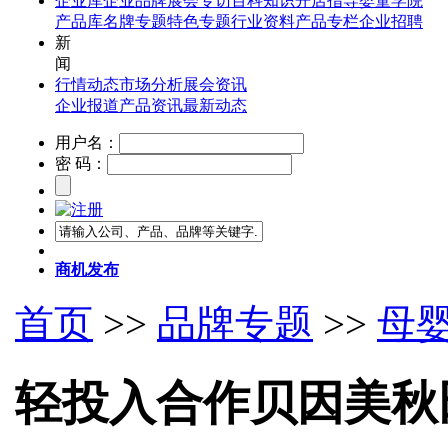
企业库
企业品牌
展会专访
百科知识
开店指导
婴童学院
产品库
名牌专题
特色专题
行业资料
产品专栏
企业招聘
新
闻
行情动态
市场分析
展会资讯
企业报道
产品资讯
最新动态
用户名：
密 码：
商机发布
首页
>>
品牌专题
>>
母
轻投入合作贝因美秋