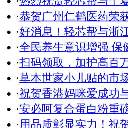
·
热烈祝贺轻芯帮与宁
·
恭贺广州仁鹤医药荣获2
·
好消息！轻芯帮与浙
·
全民养生意识增强 保
·
扫码领取，加护高百
·
草本世家小儿贴的市
·
祝贺香港妈咪爱成功
·
安必呵复合蛋白粉重磅
·
用品质彰显实力！祝