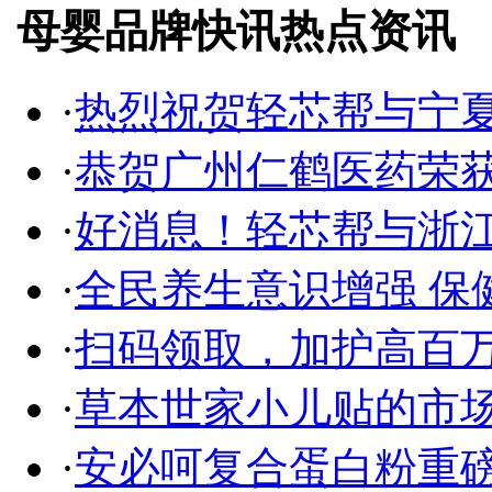
母婴品牌快讯热点资讯
·
热烈祝贺轻芯帮与宁
·
恭贺广州仁鹤医药荣获
·
好消息！轻芯帮与浙
·
全民养生意识增强 保
·
扫码领取，加护高百
·
草本世家小儿贴的市
·
安必呵复合蛋白粉重磅