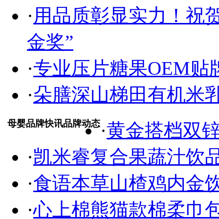
·
用品质彰显实力！祝
金奖”
·
专业压片糖果OEM贴
·
朵膳深山梯田有机米乳
母婴品牌快讯品牌动态
·
黄金搭档双
·
凯米睿复合果蔬汁饮
·
食语本草山楂鸡内金饮
·
心上棉熊猫款棉柔巾