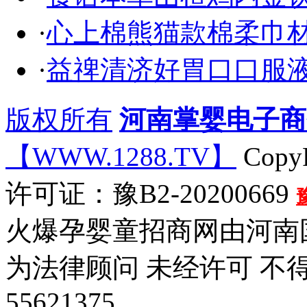
·
心上棉熊猫款棉柔巾
·
益禆清济好胃口口服液
版权所有
河南掌婴电子商
【WWW.1288.TV】
CopyR
许可证：豫B2-20200669
火爆孕婴童招商网由河南
为法律顾问 未经许可 不
55621375