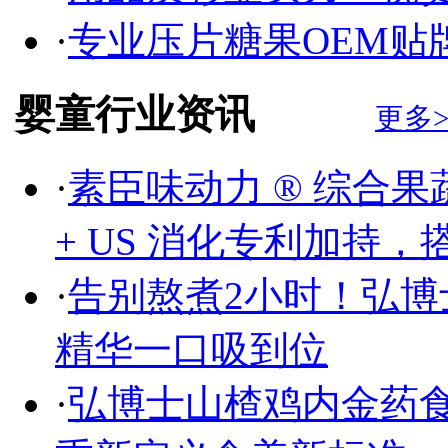
·
专业压片糖果OEM贴
婴童行业资讯
更多>
·
素臣味动力 ® 综合
+ US 消化专利加持，
·
告别熬煮2小时！弘
精华一口吸到位
·
弘博士山楂鸡内金药食