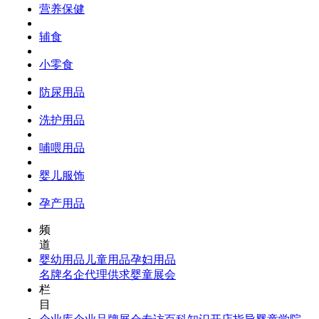
营养保健
辅食
小零食
防尿用品
洗护用品
哺喂用品
婴儿服饰
孕产用品
频
道
婴幼用品
儿童用品
孕妇用品
名牌名企
代理供求
婴童展会
栏
目