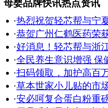
母婴品牌快讯热点资讯
·
热烈祝贺轻芯帮与宁
·
恭贺广州仁鹤医药荣获
·
好消息！轻芯帮与浙
·
全民养生意识增强 保
·
扫码领取，加护高百
·
草本世家小儿贴的市
·
安必呵复合蛋白粉重磅