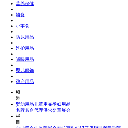
营养保健
辅食
小零食
防尿用品
洗护用品
哺喂用品
婴儿服饰
孕产用品
频
道
婴幼用品
儿童用品
孕妇用品
名牌名企
代理供求
婴童展会
栏
目