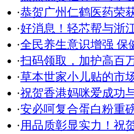
·
恭贺广州仁鹤医药荣获2
·
好消息！轻芯帮与浙
·
全民养生意识增强 保
·
扫码领取，加护高百
·
草本世家小儿贴的市
·
祝贺香港妈咪爱成功
·
安必呵复合蛋白粉重磅
·
用品质彰显实力！祝