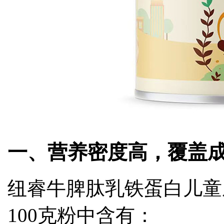
一、营养密度高，覆盖
纽睿牛脾肽乳铁蛋白儿童
100克粉中含有：