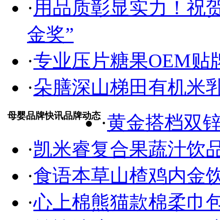
·
用品质彰显实力！祝
金奖”
·
专业压片糖果OEM贴
·
朵膳深山梯田有机米乳
母婴品牌快讯品牌动态
·
黄金搭档双
·
凯米睿复合果蔬汁饮
·
食语本草山楂鸡内金饮
·
心上棉熊猫款棉柔巾