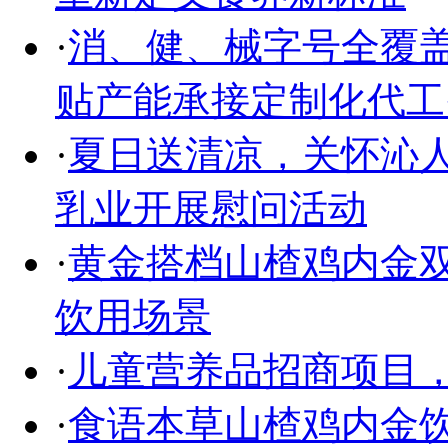
·
消、健、械字号全覆盖
贴产能承接定制化代工
·
夏日送清凉，关怀沁人
乳业开展慰问活动
·
黄金搭档山楂鸡内金双
饮用场景
·
儿童营养品招商项目
·
食语本草山楂鸡内金饮