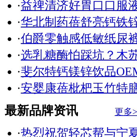
·
益禆清济好胃口口服液
·
华北制药蓓舒亮钙铁
·
伯爵零触感低敏纸尿
·
选乳糖酶怕踩坑？木苏贝
·
斐尔特钙镁锌饮品OE
·
安婴康蓓枇杷玉竹特膳
最新品牌资讯
更多>
·
热烈祝贺轻芯帮与宁