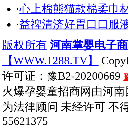
·
心上棉熊猫款棉柔巾
·
益禆清济好胃口口服液
版权所有
河南掌婴电子商
【WWW.1288.TV】
CopyR
许可证：豫B2-20200669
火爆孕婴童招商网由河南
为法律顾问 未经许可 不
55621375