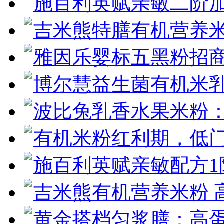
施百利英赋亲敏二阶加
吉米熊特膳有机营养米
雅因乐婴标五黑粉招
博尔慧益生菌有机米
波比兔乳香水果米粉
有机米粉红利期，低
施百利英赋亲敏配方1
吉米熊有机营养米粉 
黄金搭档匀浆膳：高