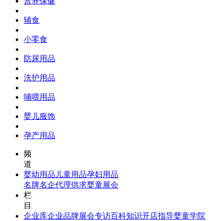
营养保健
辅食
小零食
防尿用品
洗护用品
哺喂用品
婴儿服饰
孕产用品
频
道
婴幼用品
儿童用品
孕妇用品
名牌名企
代理供求
婴童展会
栏
目
企业库
企业品牌
展会专访
百科知识
开店指导
婴童学院