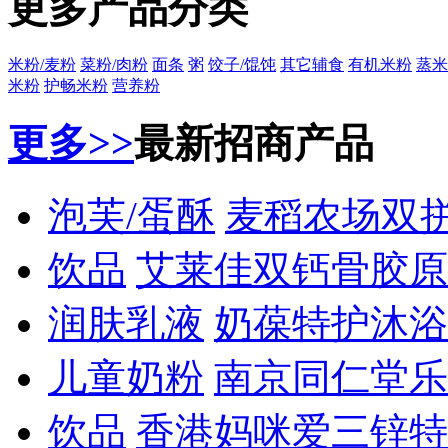
更多产品分类
米粉/麦粉
菜粉/肉粉
面条
粥
饺子/馄饨
其它辅食
有机米粉
蒸米
米粉
护畅米粉
营养粉
更多>>
最新招商产品
泡芙/蛋酥
麦稻农场双
饮品
艾莱佳双钙骨胶原
润肤乳液
奶葆特护沐浴
儿童奶粉
南京同仁堂乐
饮品
香港妈咪爱三锌特