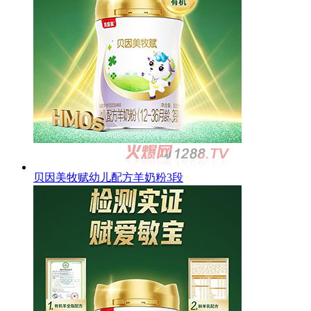
贝因美牧赋幼儿配方羊奶粉3段