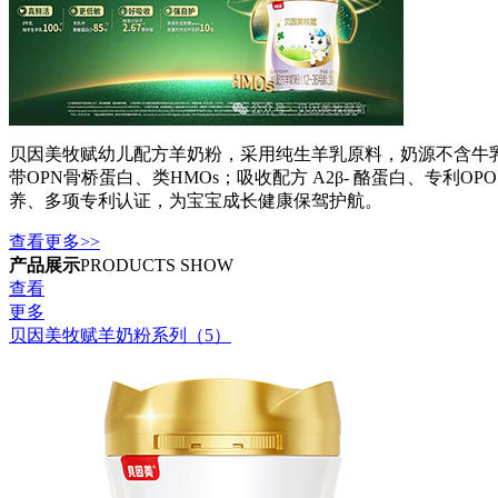
贝因美牧赋幼儿配方羊奶粉，采用纯生羊乳原料，奶源不含牛乳
带OPN骨桥蛋白、类HMOs；吸收配方 A2β- 酪蛋白、专利O
养、多项专利认证，为宝宝成长健康保驾护航。
查看更多>>
产品展示
PRODUCTS SHOW
查看
更多
贝因美牧赋羊奶粉系列（5）