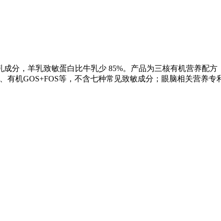
成分，羊乳致敏蛋白比牛乳少 85%。产品为三核有机营养配
PO、有机GOS+FOS等，不含七种常见致敏成分；眼脑相关营养专利