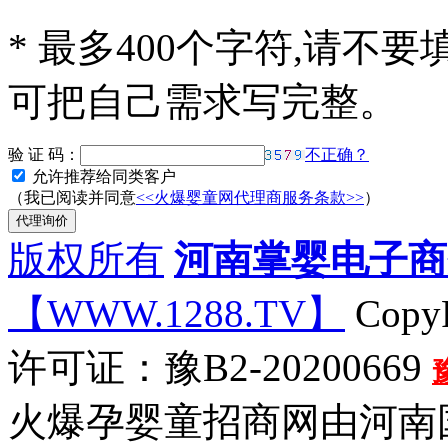
*
最多400个字符,请不要
可把自己需求写完整。
验 证 码：
不正确？
允许推荐给同类客户
（我已阅读并同意
<<火爆婴童网代理商服务条款>>
）
版权所有
河南掌婴电子商
【WWW.1288.TV】
CopyR
许可证：豫B2-20200669
火爆孕婴童招商网由河南