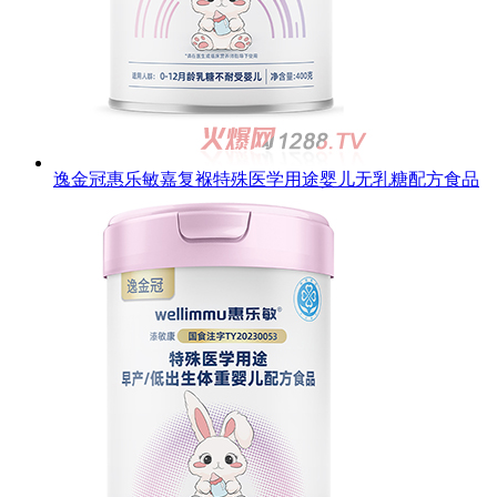
逸金冠惠乐敏嘉复褓特殊医学用途婴儿无乳糖配方食品