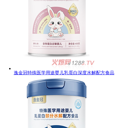
逸金冠特殊医学用途婴儿乳蛋白深度水解配方食品