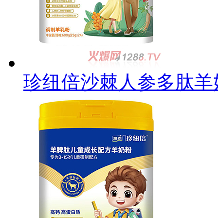
珍纽倍沙棘人参多肽羊