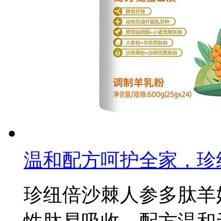
温和配方呵护全家，珍
珍纽倍沙棘人参多肽羊