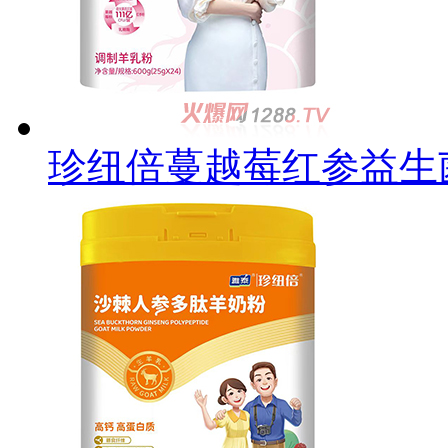
珍纽倍蔓越莓红参益生