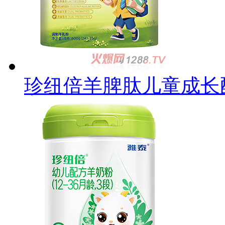
珍纽倍羊脾肽儿童成长