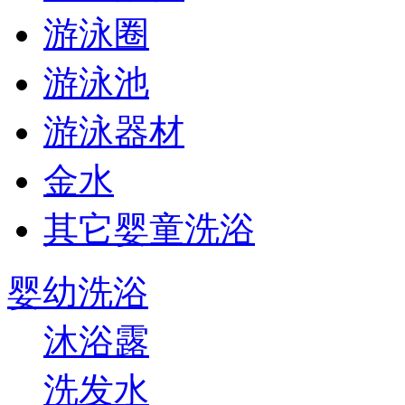
游泳圈
游泳池
游泳器材
金水
其它婴童洗浴
婴幼洗浴
沐浴露
洗发水