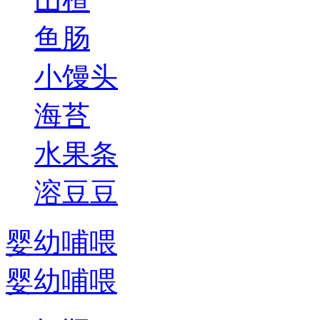
鱼肠
小馒头
海苔
水果条
溶豆豆
婴幼哺喂
婴幼哺喂