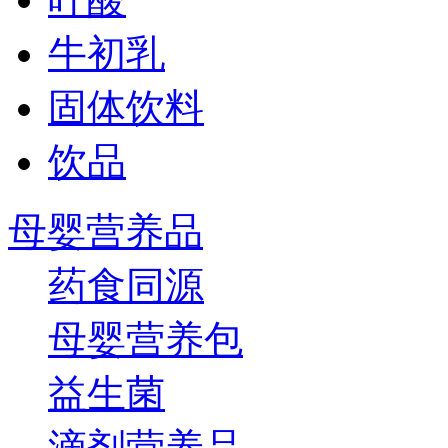
牛初乳
固体饮料
饮品
母婴营养品
药食同源
母婴营养包
益生菌
滴剂营养品