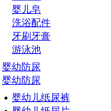
婴儿皂
洗浴配件
牙刷牙膏
游泳池
婴幼防尿
婴幼防尿
婴幼儿纸尿裤
婴幼儿纸尿片