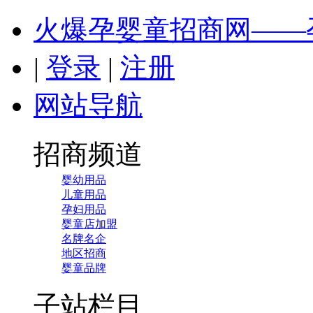
火爆孕婴童招商网——
|
登录
|
注册
网站导航
招商频道
婴幼用品
儿童用品
孕妇用品
婴童店加盟
名牌名企
地区招商
婴童品牌
子站栏目