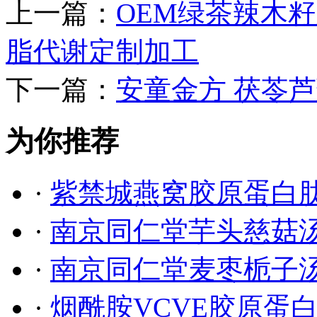
上一篇：
OEM绿茶辣木
脂代谢定制加工
下一篇：
安童金方 茯苓
为你推荐
·
紫禁城燕窝胶原蛋白
·
南京同仁堂芋头慈菇
·
南京同仁堂麦枣栀子
·
烟酰胺VCVE胶原蛋