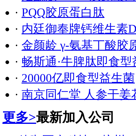
·
PQQ胶原蛋白肽
·
内廷御奉牌钙维生素
·
金颜龄 γ-氨基丁酸
·
​畅斯通·牛脾肽即食
·
20000亿即食型益生菌
·
南京同仁堂 人参干姜
更多>
最新加入公司