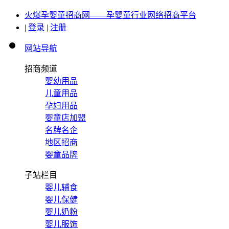
火爆孕婴童招商网——孕婴童行业网络招商平台
|
登录
|
注册
网站导航
招商频道
婴幼用品
儿童用品
孕妇用品
婴童店加盟
名牌名企
地区招商
婴童品牌
子站栏目
婴儿辅食
婴儿保健
婴儿奶粉
婴儿服饰