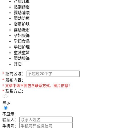
产康儿推
贴剂药浴
婴幼哺喂
婴幼防尿
婴童护肤
婴幼洗浴
孕妇服饰
孕妇食品
孕妇护理
童装童鞋
婴幼服饰
其它
*
招商区域：
*
发布内容：
* 文章中请不要包含联系方式、图片信息！
*
联系方式：
显示
不显示
联系人：
手机号：