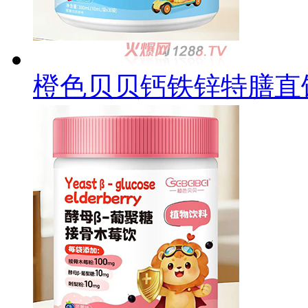
橙色贝贝钙铁锌特膳直