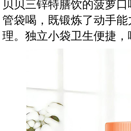
贝贝三锌特膳饮的菠萝口
管袋喝，既锻炼了动手能
理。独立小袋卫生便捷，