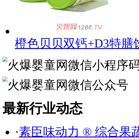
橙色贝贝双钙+D3特膳
最新行业动态
·
素臣味动力 ® 综合果