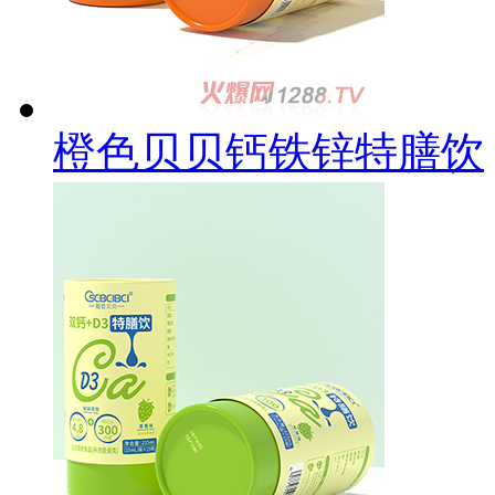
橙色贝贝钙铁锌特膳饮