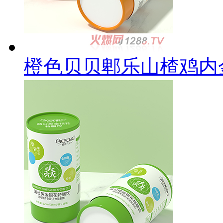
橙色贝贝郫乐山楂鸡内