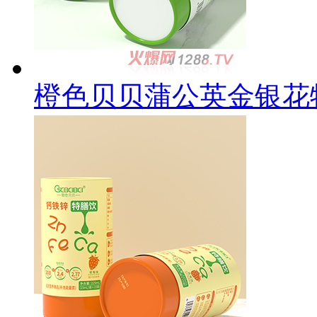
橙色贝贝蒲公英金银花