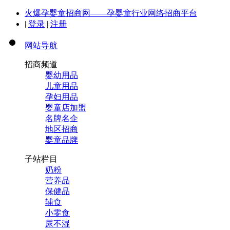
火爆孕婴童招商网——孕婴童行业网络招商平台
|
登录
|
注册
网站导航
招商频道
婴幼用品
儿童用品
孕妇用品
婴童店加盟
名牌名企
地区招商
婴童品牌
子站栏目
奶粉
营养品
保健品
辅食
小零食
尿不湿