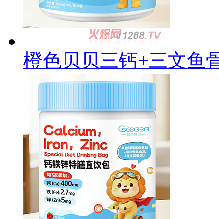
橙色贝贝三钙+三文鱼