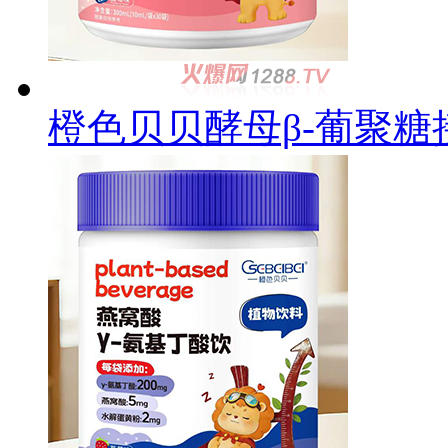
橙色贝贝酵母β-葡聚糖