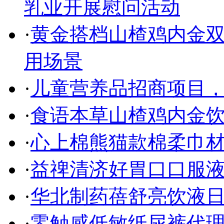
乳业开展慰问活动
·
黄金搭档山楂鸡内金双
用场景
·
儿童营养品招商项目
·
食语本草山楂鸡内金饮
·
心上棉熊猫款棉柔巾
·
益禆清济好胃口口服液
·
华北制药蓓舒亮饮液
·
零触感低敏纸尿裤代理