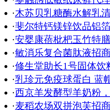
·
木苏贝乳糖酶水解乳清
·
斐尔特钙镁锌饮品铝箔
·
安婴康蓓枇杷玉竹特膳
·
敏消乐复合菌肽液招
·
修生堂助长1号固体饮
·
乳珍元免疫球蛋白 蓝
·
西京羊发酵型羊奶粉
·
麦稻农场双拼泡芙招