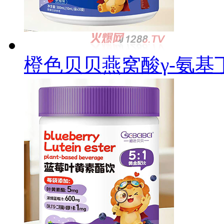
橙色贝贝燕窝酸γ-氨基