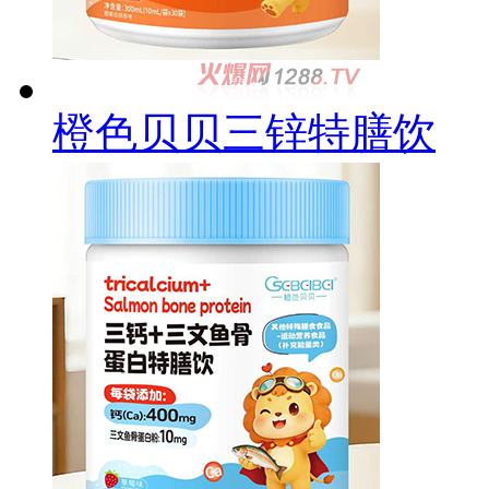
橙色贝贝三锌特膳饮