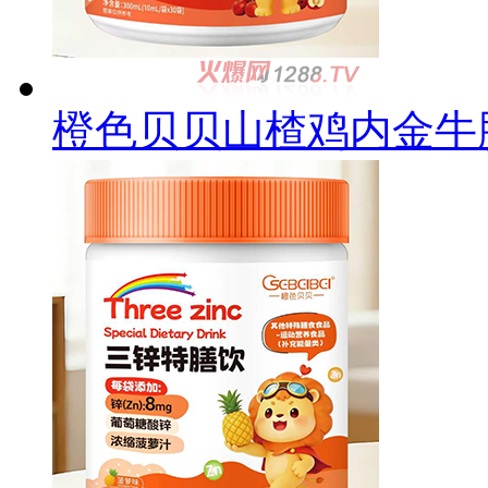
橙色贝贝山楂鸡内金牛