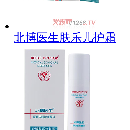
北博医生肤乐儿护霜