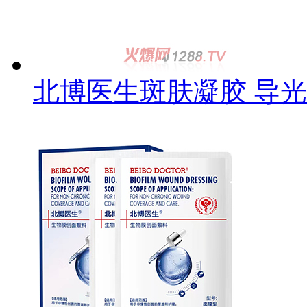
北博医生斑肤凝胶 导