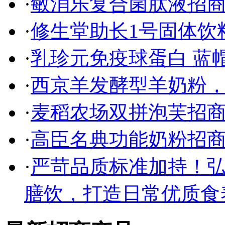
·
敏消乐复合菌肽液招
·
修生堂助长1号固体饮
·
乳珍元免疫球蛋白 蓝
·
西京羊发酵型羊奶粉
·
麦稻农场双拼泡芙招
·
高臣名典功能奶粉招商
·
严苛品质标准加持！
膳饮，打造日常优质食