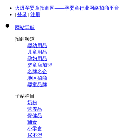
火爆孕婴童招商网——孕婴童行业网络招商平台
|
登录
|
注册
网站导航
招商频道
婴幼用品
儿童用品
孕妇用品
婴童店加盟
名牌名企
地区招商
婴童品牌
子站栏目
奶粉
营养品
保健品
辅食
小零食
尿不湿