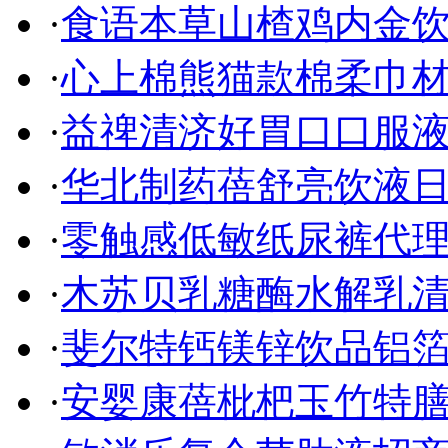
·
食语本草山楂鸡内金饮
·
心上棉熊猫款棉柔巾
·
益禆清济好胃口口服液
·
华北制药蓓舒亮饮液
·
零触感低敏纸尿裤代理
·
木苏贝乳糖酶水解乳清
·
斐尔特钙镁锌饮品铝箔
·
安婴康蓓枇杷玉竹特膳