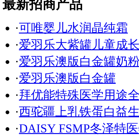
最新招商产品
·
可唯婴儿水润晶纯霜
·
爱羽乐大紫罐儿童成
·
爱羽乐澳版白金罐奶
·
爱羽乐澳版白金罐
·
拜优能特殊医学用途
·
西驼疆上乳铁蛋白益
·
DAISY FSMP冬