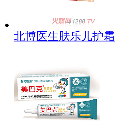
北博医生肤乐儿护霜