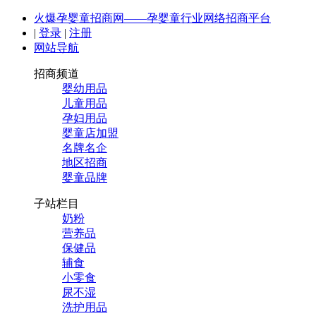
火爆孕婴童招商网——孕婴童行业网络招商平台
|
登录
|
注册
网站导航
招商频道
婴幼用品
儿童用品
孕妇用品
婴童店加盟
名牌名企
地区招商
婴童品牌
子站栏目
奶粉
营养品
保健品
辅食
小零食
尿不湿
洗护用品