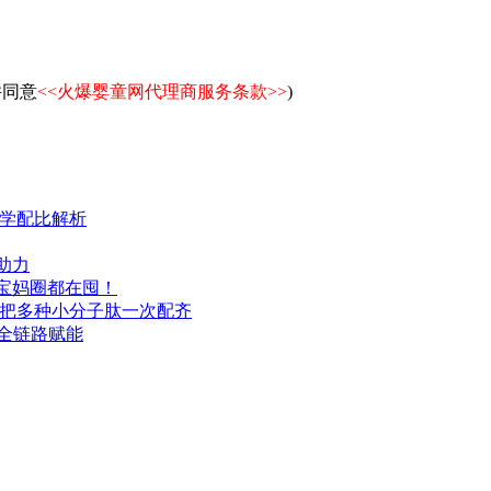
并同意
<<火爆婴童网代理商服务条款>>
)
学配比解析
助力
宝妈圈都在囤！
把多种小分子肽一次配齐
全链路赋能