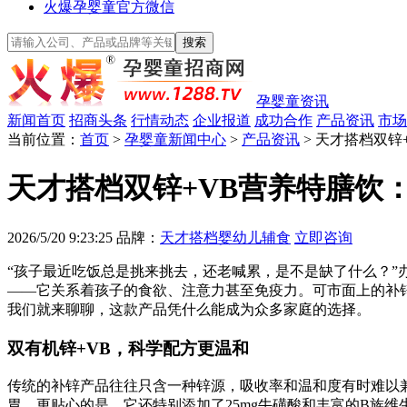
火爆孕婴童官方微信
孕婴童资讯
新闻首页
招商头条
行情动态
企业报道
成功合作
产品资讯
市场
当前位置：
首页
>
孕婴童新闻中心
>
产品资讯
> 天才搭档双
天才搭档双锌+VB营养特膳饮
2026/5/20 9:23:25
品牌：
天才搭档婴幼儿辅食
立即咨询
“孩子最近吃饭总是挑来挑去，还老喊累，是不是缺了什么？
——它关系着孩子的食欲、注意力甚至免疫力。可市面上的补锌
我们就来聊聊，这款产品凭什么能成为众多家庭的选择。
双有机锌+VB，科学配方更温和
传统的补锌产品往往只含一种锌源，吸收率和温和度有时难以
胃。更贴心的是，它还特别添加了25mg牛磺酸和丰富的B族