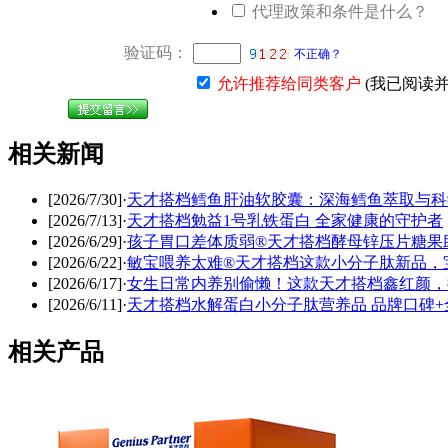
代理政策和条件是什么？
验证码：
不正确？
允许推荐给同类客户
(我已阅读
相关新闻
[2026/7/30]
·
天才搭档鳕鱼肝油软胶囊：深海鳕鱼萃取与科
[2026/7/13]
·
天才搭档勉益1号乳铁蛋白 全家健康的守护者
[2026/6/29]
·
孩子胃口差体质弱®天才搭档酵母锌压片糖果
[2026/6/22]
·
敏宝喂养太难®天才搭档这款小分子肽新品，
[2026/6/17]
·
女生日常内养别偷懒！这款天才搭档鑫红颜，
[2026/6/11]
·
天才搭档水解蛋白小分子肽营养品 品牌口碑+
相关产品