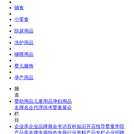
辅食
小零食
防尿用品
洗护用品
哺喂用品
婴儿服饰
孕产用品
频
道
婴幼用品
儿童用品
孕妇用品
名牌名企
代理供求
婴童展会
栏
目
企业库
企业品牌
展会专访
百科知识
开店指导
婴童学院
产品库
名牌专题
特色专题
行业资料
产品专栏
企业招聘