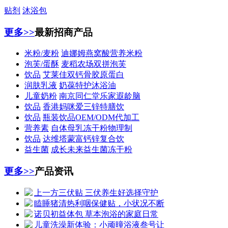
贴剂
沐浴包
更多>>
最新招商产品
米粉/麦粉
迪娜姆燕窝酸营养米粉
泡芙/蛋酥
麦稻农场双拼泡芙
饮品
艾莱佳双钙骨胶原蛋白
润肤乳液
奶葆特护沐浴油
儿童奶粉
南京同仁堂乐家遐龄脑
饮品
香港妈咪爱三锌特膳饮
饮品
瓶装饮品OEM/ODM代加工
营养素
自体母乳冻干粉物理制
饮品
达维塔蒙富钙锌复合饮
益生菌
成长未来益生菌冻干粉
更多>>
产品资讯
上一方三伏贴 三伏养生好选择守护
瞌睡猪清热利咽保健贴，小状况不断
诺贝初益体包 草本泡浴的家庭日常
儿童洗澡新体验：小顽曈浴液叁号让