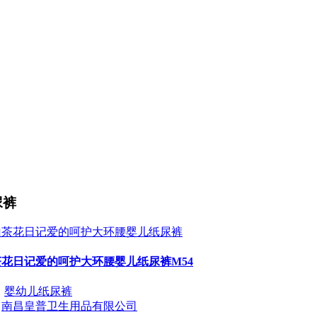
尿裤
花日记爱的呵护大环腰婴儿纸尿裤M54
：
婴幼儿纸尿裤
：
南昌皇普卫生用品有限公司