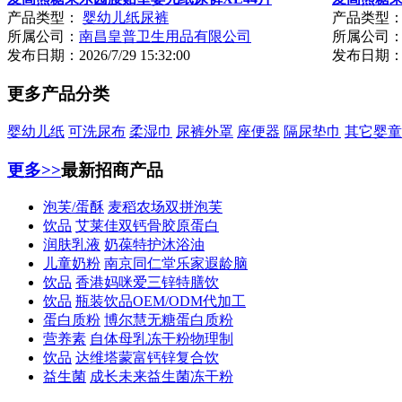
产品类型：
婴幼儿纸尿裤
产品类型
所属公司：
南昌皇普卫生用品有限公司
所属公司
发布日期：
2026/7/29 15:32:00
发布日期
更多产品分类
婴幼儿纸
可洗尿布
柔湿巾
尿裤外罩
座便器
隔尿垫巾
其它婴童
更多>>
最新招商产品
泡芙/蛋酥
麦稻农场双拼泡芙
饮品
艾莱佳双钙骨胶原蛋白
润肤乳液
奶葆特护沐浴油
儿童奶粉
南京同仁堂乐家遐龄脑
饮品
香港妈咪爱三锌特膳饮
饮品
瓶装饮品OEM/ODM代加工
蛋白质粉
博尔慧无糖蛋白质粉
营养素
自体母乳冻干粉物理制
饮品
达维塔蒙富钙锌复合饮
益生菌
成长未来益生菌冻干粉