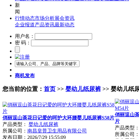
新
闻
行情动态
市场分析
展会资讯
企业报道
产品资讯
最新动态
用户名：
密 码：
商机发布
您当前的位置：
首页
>>
婴幼儿纸尿裤
>> 婴幼儿纸
俏丽逗山茶
俏丽逗山茶花日记爱的呵护大环腰婴儿纸尿裤S58片
片
产品类型：
婴幼儿纸尿裤
产品类型
所属公司：
南昌皇普卫生用品有限公司
所属公司
发布日期：
2026/7/29 15:55:09