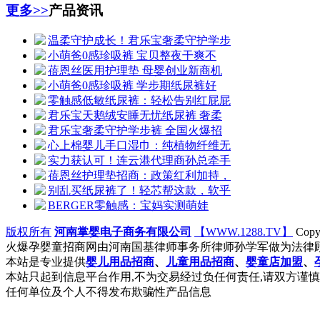
更多>>
产品资讯
温柔守护成长！君乐宝奢柔守护学步
小萌爸0感珍吸裤 宝贝整夜干爽不
蓓恩丝医用护理垫 母婴创业新商机
小萌爸0感珍吸裤 学步期纸尿裤好
零触感低敏纸尿裤：轻松告别红屁屁
君乐宝天鹅绒安睡无忧纸尿裤 奢柔
君乐宝奢柔守护学步裤 全国火爆招
心上棉婴儿手口湿巾：纯植物纤维无
实力获认可！连云港代理商孙总牵手
蓓恩丝护理垫招商：政策红利加持，
别乱买纸尿裤了！轻芯帮这款，软乎
BERGER零触感：宝妈实测萌娃
版权所有
河南掌婴电子商务有限公司
【WWW.1288.TV】
Copy
火爆孕婴童招商网由河南国基律师事务所律师孙学军做为法律顾
本站是专业提供
婴儿用品招商
、
儿童用品招商
、
婴童店加盟
、
本站只起到信息平台作用,不为交易经过负任何责任,请双方谨慎
任何单位及个人不得发布欺骗性产品信息