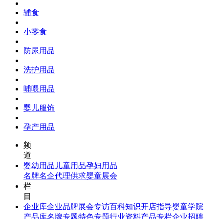
辅食
小零食
防尿用品
洗护用品
哺喂用品
婴儿服饰
孕产用品
频
道
婴幼用品
儿童用品
孕妇用品
名牌名企
代理供求
婴童展会
栏
目
企业库
企业品牌
展会专访
百科知识
开店指导
婴童学院
产品库
名牌专题
特色专题
行业资料
产品专栏
企业招聘